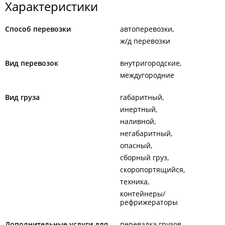
Характеристики
Способ перевозки
автоперевозки
ж/д перевозки
Вид перевозок
внутригородские
междугородние
Вид груза
габаритный
инертный
наливной
негабаритный
опасный
сборный груз
скоропортящийся
техника
контейнеры/
рефрижераторы
Дополнительные услуги для
перевалка грузов