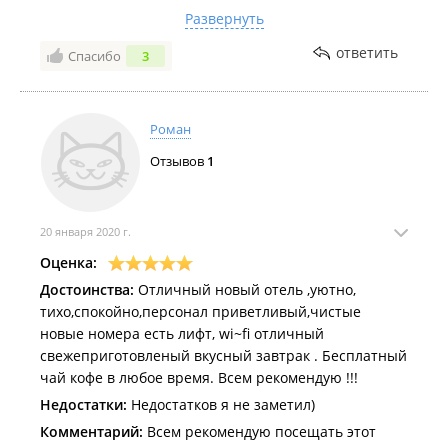
бухту и корабли! Если Вам нужен модный, новый
Развернуть
Двухместный номер
4500
отель в самом Центре Владивостока рекомендую!!!
Недостатки:
Не обнаружил
ответить
Спасибо
3
Двухместный номер "Делюкс" с
10 000
Комментарий:
Приезжайте в уютный отель SV , Вы
видом на море
не пожалеете!!!
Заезд: с 14:00 до 18:00.
Роман
Выезд: с 8:00 до 12:00.
Отзывов
1
Услуги питания:
Поблизости есть кафе "
Хохлома
".
20 января 2020 г.
Услуги:
Оценка:
Номера для некурящих;
Достоинства:
Отличный новый отель ,уютно,
Круглосуточная стойка регистрации;
тихо,спокойно,персонал приветливый,чистые
Размещение домашних животных не допускается.
новые номера есть лифт, wi~fi отличный
Гостиница в
свежеприготовленый вкусный завтрак . Бесплатный
Едином реестре объектов классификации в
сфере туристской индустрии
чай кофе в любое время. Всем рекомендую !!!
.
Недостатки:
Недостатков я не заметил)
Комментарий:
Всем рекомендую посещать этот