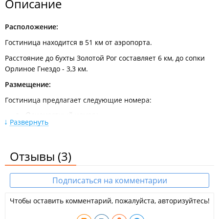
Описание
Расположение:
Гостиница находится в 51 км от аэропорта.
Расстояние до бухты Золотой Рог составляет 6 км, до сопки
Орлиное Гнездо - 3,3 км.
Размещение:
Гостиница предлагает следующие номера:
Одноместный номер;
Развернуть
Площадь - 10 кв. м.
В номере: 1 односпальная кровать, халат, туалетно-
Отзывы
(3)
косметические принадлежности, биде, сейф, кондиционер,
холодильник, кабельные каналы, ковровое покрытие,
телевизор с плоским экраном, электрический чайник,
Подписаться на комментарии
вешалка для одежды.
Чтобы оставить комментарий, пожалуйста, авторизуйтесь!
Двухместный номер;