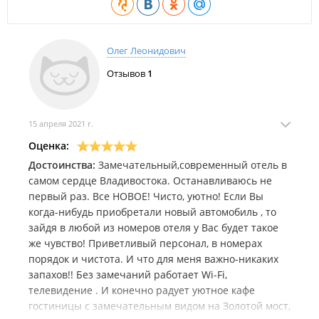
Площадь - 17 кв. м.
В номере: 2 односпальные кровати или 1 большая
двуспальная кровать, халат, туалетно-косметические
Олег Леонидович
принадлежности, биде, сейф, кондиционер, холодильник,
кабельные каналы, ковровое покрытие, телевизор с плоским
Отзывов
1
экраном, электрический чайник, вешалка для одежды.
Двухместный номер "Делюкс" с видом на море.
15 апреля 2021 г.
Площадь - 24 кв. м.
Оценка:
В номере: 1 большая двуспальная кровать, халат, туалетно-
Достоинства:
Замечательный,современный отель в
косметические принадлежности, биде, сейф, кондиционер,
самом сердце Владивостока. Останавливаюсь не
холодильник, кабельные каналы, ковровое покрытие,
первый раз. Все НОВОЕ! Чисто, уютно! Если Вы
телевизор с плоским экраном, электрический чайник,
когда-нибудь приобретали новый автомобиль , то
вешалка для одежды.
зайдя в любой из номеров отеля у Вас будет такое
Стоимость проживания:
же чувство! Приветливый персонал, в номерах
порядок и чистота. И что для меня важно-никаких
Стоимость проживания,
Категория номера
запахов!! Без замечаний работает Wi-Fi,
руб./номер/сутки
телевидение . И конечно радует уютное кафе
Одноместный номер
4000
гостиницы с замечательным видом на Золотой мост,