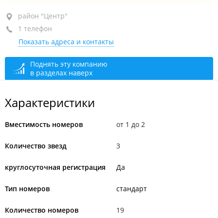
район "Центр", ул. Посьетская, 14
район "Центр"
1 телефон
2-й, 3-й этажи
Показать адреса и контакты
+7 914 690-00-25
ресепшен
круглосуточно
Поднять эту компанию
в разделах наверх
Характеристики
Вместимость номеров
от 1 до 2
Количество звезд
3
круглосуточная регистрация
Да
Тип номеров
стандарт
Количество номеров
19