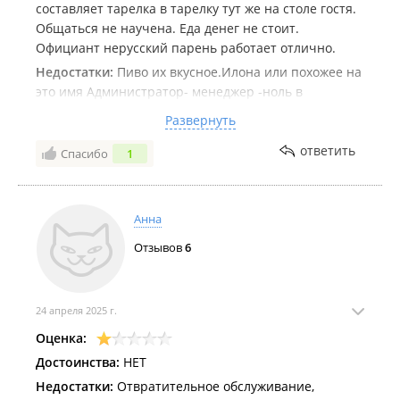
составляет тарелка в тарелку тут же на столе гостя.
Общаться не научена. Еда денег не стоит.
Официант нерусский парень работает отлично.
Недостатки:
Пиво их вкусное.Илона или похожее на
это имя Администратор- менеджер -ноль в
работе.Оценивает гостей взглядом и не провожает
Развернуть
а отправляет взмахом руки в направлении
столов.посуду со стола берет без спроса и
ответить
Спасибо
1
составляет тарелка в тарелку тут же на столе гостя.
Общаться не научена. Еда денег не стоит.
Официант нерусский парень работает отлично.
Анна
Комментарий:
Не интересно там
Отзывов
6
24 апреля 2025 г.
Оценка:
Достоинства:
НЕТ
Недостатки:
Отвратительное обслуживание,