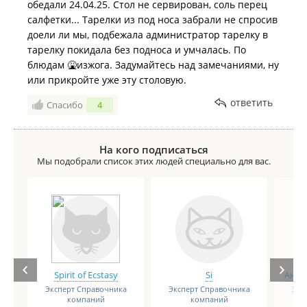
обедали 24.04.25. Стол не сервирован, соль перец
салфетки... Тарелки из под носа забрали не спросив
доели ли мы, подбежала администратор тарелку в
тарелку покидала без подноса и умчалась. По
блюдам 🤮изжога. Задумайтесь над замечаниями, ну
или прикройте уже эту столовую.
ответить
Спасибо
4
На кого подписаться
Мы подобрали список этих людей специально для вас.
Spirit of Ecstasy
Si
Анге
Эксперт Справочника
Эксперт Справочника
Экс
компаний
компаний