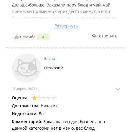
Дальше-больше. Заказали пару блюд и чай, чай
принесли примерно через десять минут, а вот с
блюдами ожидание затянулось на пятьдесят минут,
при том, что в ресторане было занято от силы
Развернуть
четыре столика, но весь персонал, подчёркиваю
ответить
Спасибо
4
этот момент ещё раз, крутился исключительно
вокруг китайской делегации. В моменте ожидания
подачи блюд был замечен таракан, совершающий
вечерний променад по столику. Видео с тараканом
Елена
было продемонстрировано персоналу -- в ответ
Отзывов
2
лишь предложили десерт. Больше в это заведение
ни ногой.
15 апреля 2025 г.
Оценка:
Достоинства:
Никаких
Недостатки:
Все
Комментарий:
Заказала сегодня бизнес ланч.
Данной категории нет в меню, вес блюд