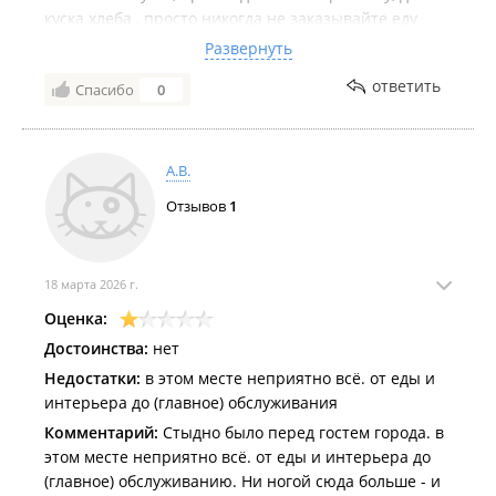
куска хлеба , просто никогда не заказывайте еду
там, все оценки на *** накручены!!!! Так же отзывы
Развернуть
накручены на ***. Никогда не заходите в это
ответить
Спасибо
0
заведение, проходите мимо. Происходят махинации,
вам всучивают воду, которая стоит на столе, вы ее
попьете и лишние 200р окажутся в чеке. В ***
удаляют негативные отзывы, жалуясь, что человека
А.В.
не было в заведении, хотя все до одного отзыва
Отзывов
1
которые не влияют на рейтинг компании, поэтому
читайте их, свой отзыв я отстою!!!!
18 марта 2026 г.
Оценка:
Достоинства:
нет
Недостатки:
в этом месте неприятно всё. от еды и
интерьера до (главное) обслуживания
Комментарий:
Стыдно было перед гостем города. в
этом месте неприятно всё. от еды и интерьера до
(главное) обслуживанию. Ни ногой сюда больше - и