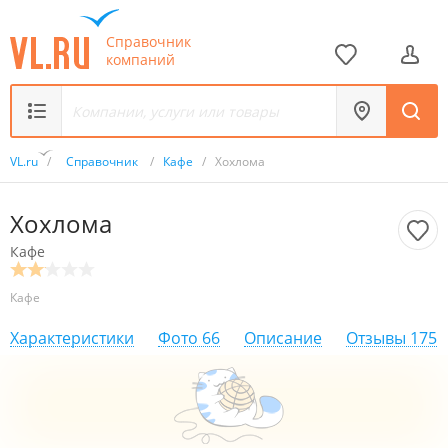
Справочник
компаний
VL.ru
/
Справочник
/
Кафе
/
Хохлома
Хохлома
Кафе
Кафе
Характеристики
Фото
66
Описание
Отзывы
175