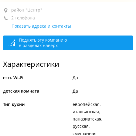
район "Центр", ул. Посьетская, 20
район "Центр"
2 телефона
1-й этаж
Показать адреса и контакты
+7 (423) 272-71-51
+7 914 792-71-51
Поднять эту компанию
в разделах наверх
закрыто, откроется в 07:30
Характеристики
есть Wi-Fi
Да
детская комната
Да
Тип кухни
европейская
итальянская
паназиатская
русская
смешанная