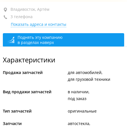
район "Океанская", ул. Вторая, 43А
Владивосток, Артём
3 телефона
+7 (423) 238-79-10
Показать адреса и контакты
+7 914 707-15-55
сегодня закрыто
Поднять эту компанию
в разделах наверх
Характеристики
Продажа запчастей
для автомобилей
для грузовой техники
Вид продажи запчастей
в наличии
под заказ
Тип запчастей
оригинальные
Запчасти
автостекла