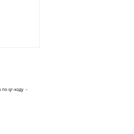
 по qr-коду