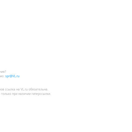
ния?
мо:
spr@VL.ru
лов
ссылка на VL.ru
обязательна.
 только при наличии гиперссылки.