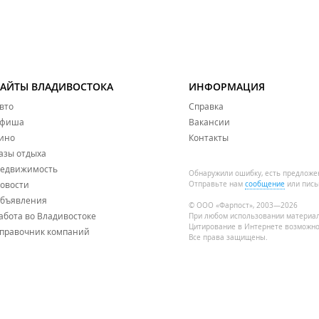
САЙТЫ ВЛАДИВОСТОКА
ИНФОРМАЦИЯ
вто
Справка
фиша
Вакансии
ино
Контакты
азы отдыха
едвижимость
Обнаружили ошибку, есть предложе
овости
Отправьте нам
сообщение
или пись
бъявления
© ООО «Фарпост», 2003—2026
абота во Владивостоке
При любом использовании материа
Цитирование в Интернете возможно
правочник компаний
Все права защищены.