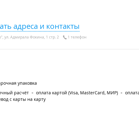
ать адреса и контакты
, ул. Адмирала Фокина, 1 стр. 2
1 телефон
арочная упаковка
ичный расчёт
оплата картой (Visa, MasterCard, МИР)
оплата
вод с карты на карту