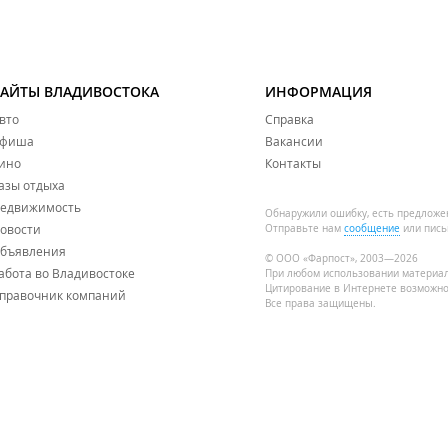
САЙТЫ ВЛАДИВОСТОКА
ИНФОРМАЦИЯ
вто
Справка
фиша
Вакансии
ино
Контакты
азы отдыха
едвижимость
Обнаружили ошибку, есть предложе
овости
Отправьте нам
сообщение
или пись
бъявления
© ООО «Фарпост», 2003—2026
абота во Владивостоке
При любом использовании материа
Цитирование в Интернете возможно
правочник компаний
Все права защищены.