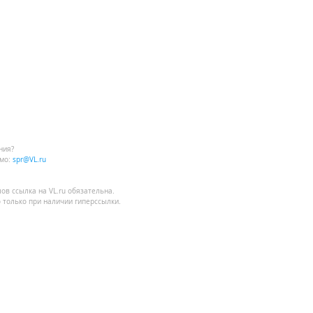
ния?
мо:
spr@VL.ru
лов
ссылка на VL.ru
обязательна.
 только при наличии гиперссылки.