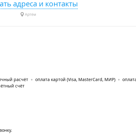
ать адреса и контакты
Артём
ичный расчёт
оплата картой (Visa, MasterCard, МИР)
оплат
чётный счёт
вонку.