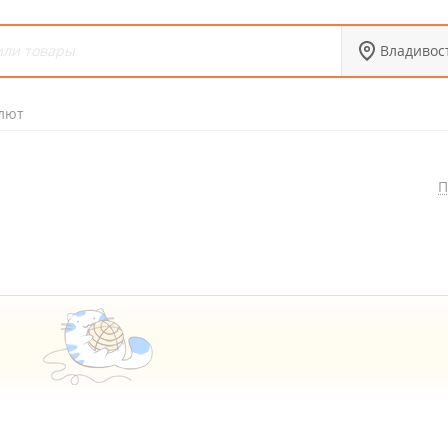
Владивос
лют
П