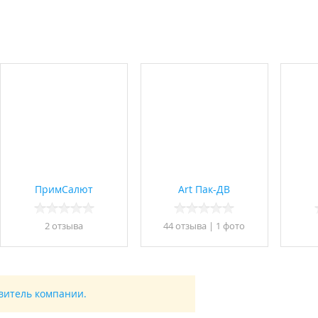
ПримСалют
Art Пак-ДВ
2 отзывa
44 отзывa
|
1 фото
авитель компании.