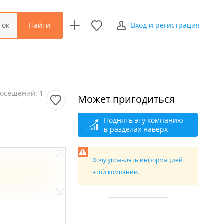
Найти
ток
Вход и регистрация
осещений: 1
Может пригодиться
Поднять эту компанию
в разделах наверх
Хочу управлять информацией
этой компании.