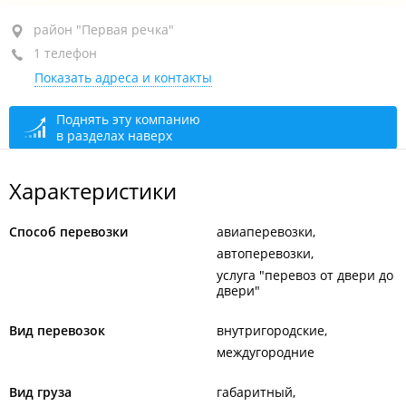
район "Первая речка", пр-т Острякова, 5
район "Первая речка"
1 телефон
оф. 502
Показать адреса и контакты
+7 914 672-75-97
круглосуточно
Поднять эту компанию
в разделах наверх
Характеристики
Способ перевозки
авиаперевозки
автоперевозки
услуга "перевоз от двери до
двери"
Вид перевозок
внутригородские
междугородние
Вид груза
габаритный