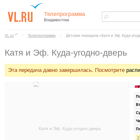
Телепрограмма
Владивостока
vl.ru - сайт
города
VL.ru
/
Телепрограмма
/
Детская передача «Катя и Эф. Куда-угод
Владивостока
Катя и Эф. Куда-угодно-дверь
Эта передача давно завершилась. Посмотрите
распи
П
В
С
Ч
П
2