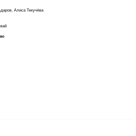
даров, Алиса Текучёва
мвай
во