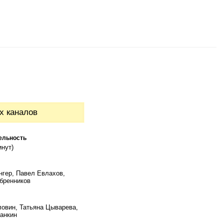
х каналов
ельность
инут)
нгер, Павел Евлахов,
бренников
ловин, Татьяна Цыварева,
анкин