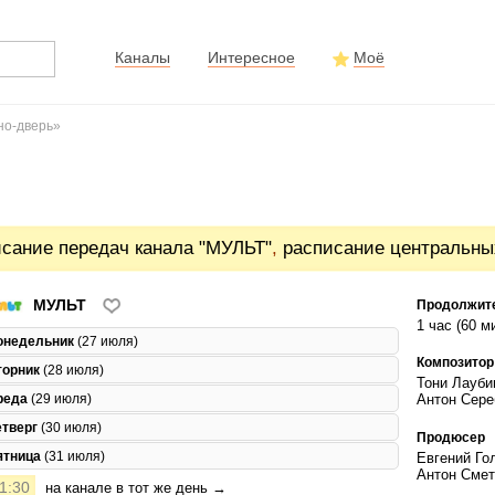
Каналы
Интересное
Моё
но-дверь»
сание передач канала "МУЛЬТ"
,
расписание центральны
МУЛЬТ
Продолжит
1 час (60 м
онедельник
(27 июля)
Композитор
торник
(28 июля)
Тони Лауби
реда
(29 июля)
Антон Сере
етверг
(30 июля)
Продюсер
ятница
(31 июля)
Евгений Го
Антон Смет
1:30
на канале в тот же день →