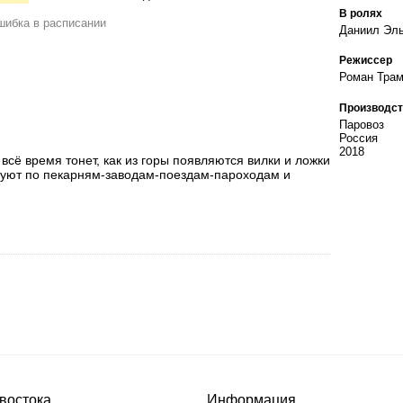
В ролях
ибка в расписании
Даниил Эль
Режиссер
Роман Тра
Производст
Паровоз
Россия
2018
всё время тонет, как из горы появляются вилки и ложки
твуют по пекарням-заводам-поездам-пароходам и
востока
Информация