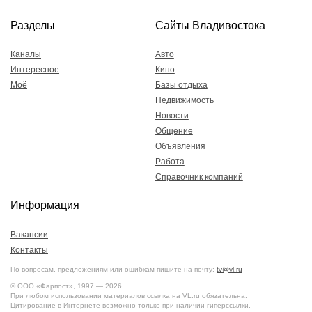
Разделы
Сайты Владивостока
Каналы
Авто
Интересное
Кино
Моё
Базы отдыха
Недвижимость
Новости
Общение
Объявления
Работа
Справочник компаний
Информация
Вакансии
Контакты
По вопросам, предложениям или ошибкам пишите на почту:
tv@vl.ru
© ООО «Фарпост», 1997 — 2026
При любом использовании материалов ссылка на VL.ru обязательна.
Цитирование в Интернете возможно только при наличии гиперссылки.