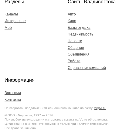
Разделы
Сайты Владивостока
Каналы
Авто
Интересное
Кино
Моё
Базы отдыха
Недвижимость
Новости
Общение
Объявления
Работа
Справочник компаний
Информация
Вакансии
Контакты
По вопросам, предложениям или ошибкам пишите на почту:
tv@vl.ru
© ООО «Фарпост», 1997 — 2026
При любом использовании материалов ссылка на VL.ru обязательна.
Цитирование в Интернете возможно только при наличии гиперссылки.
Все права защищены.