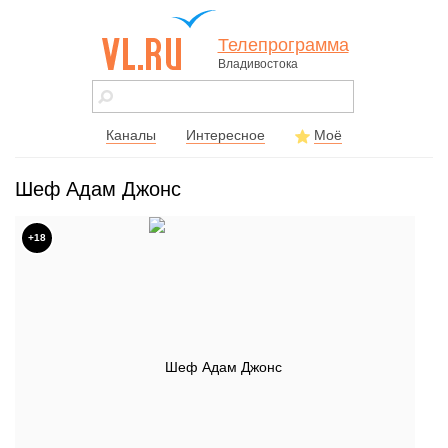
Телепрограмма
Владивостока
vl.ru - сайт
города
Владивостока
Каналы
Интересное
Моё
Шеф Адам Джонс
+18