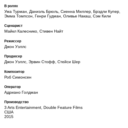
В ролях
Ума Турман, Даниэль Брюль, Сиенна Миллер, Брэдли Купер,
Эмма Томпсон, Генри Гудман, Оливье Накаш, Сэм Кили
Сценарист
Майкл Калеснико, Стивен Найт
Режиссер
Джон Уэллс
Продюсер
Джон Уэллс, Эрвин Стофф, Стейси Шер
Композитор
Роб Симонсен
Оператор
Адриано Голдман
Производство
3 Arts Entertainment, Double Feature Films
США
2015