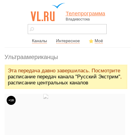
Телепрограмма
Владивостока
vl.ru - сайт
города
Владивостока
Каналы
Интересное
Моё
Ультраамериканцы
Эта передача давно завершилась. Посмотрите
расписание передач канала "Русский Экстрим"
,
расписание центральных каналов
+18