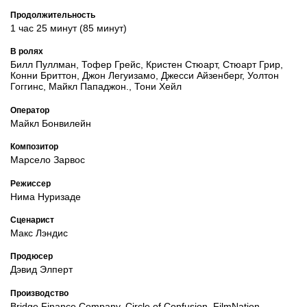
Продолжительность
1 час 25 минут (85 минут)
В ролях
Билл Пуллман, Тофер Грейс, Кристен Стюарт, Стюарт Грир,
Конни Бриттон, Джон Легуизамо, Джесси Айзенберг, Уолтон
Гоггинс, Майкл Пападжон., Тони Хейл
Оператор
Майкл Бонвилейн
Композитор
Марсело Зарвос
Режиссер
Нима Нуризаде
Сценарист
Макс Лэндис
Продюсер
Дэвид Элперт
Производство
Bridge Finance Company, Circle of Confusion, FilmNation