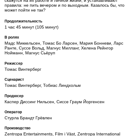
скажутся на их работе и личной жизни, и устанавливают
правила: не пить вечером и по выходным. Казалось бы, что
может пойти не так?
Продолжительность
1 час 45 минут (105 минут)
В ролях
Мадс Миккельсен, Томас Бо Ларсен, Мария Бонневи, Ларс
Ранте, Суссе Вольд, Магнус Милланг, Хелена Рейнгор
Нойманн, Магнус Сьёруп
Режиссер
Томас Винтерберг
Сценарист
Томас Винтерберг, Тобиас Линдхольм
Продюсер
Каспер Диссинг Нильсен, Сиссе Граум Йоргенсен
Оператор
Стурла Брандт Грёвлен
Производство
Zentropa Entertainments, Film i Väst, Zentropa International