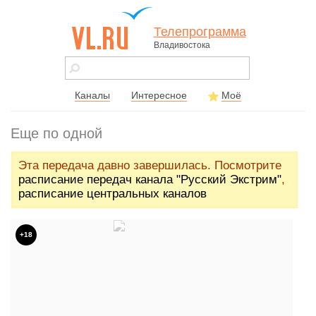
Телепрограмма
Владивостока
vl.ru - сайт
города
Владивостока
Каналы
Интересное
Моё
Еще по одной
Эта передача давно завершилась. Посмотрите
расписание передач канала "Русский Экстрим"
,
расписание центральных каналов
+18