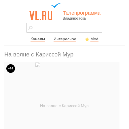
Телепрограмма
Владивостока
vl.ru - сайт
города
Владивостока
Каналы
Интересное
Моё
На волне с Кариссой Мур
+16