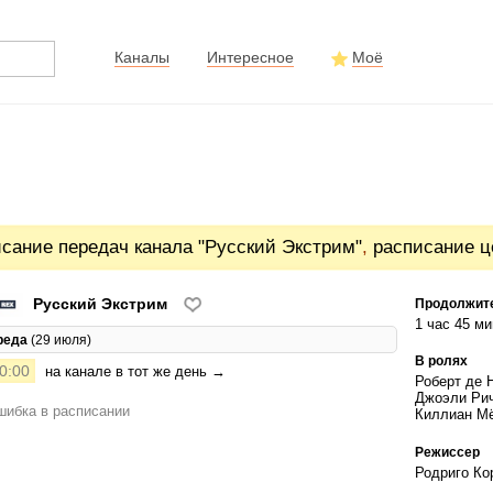
Каналы
Интересное
Моё
сание передач канала "Русский Экстрим"
,
расписание ц
Русский Экстрим
Продолжит
1 час 45 ми
реда
(29 июля)
В ролях
0:00
на канале в тот же день →
Роберт де 
Джоэли Рич
ибка в расписании
Киллиан М
Режиссер
Родриго Ко