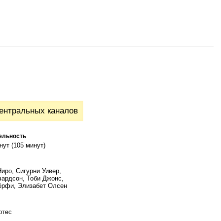
ентральных каналов
ельность
нут (105 минут)
Ниро, Сигурни Уивер,
ардсон, Тоби Джонс,
ёрфи, Элизабет Олсен
ртес