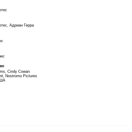
ртес
ртес, Адриан Герра
ес
нес
во
lms, Cindy Cowan
nt, Nostromo Pictures
США