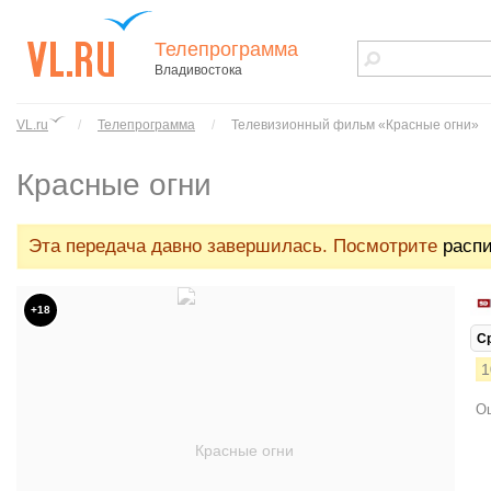
Телепрограмма
Владивостока
vl.ru - сайт
города
VL.ru
/
Телепрограмма
/
Телевизионный фильм «Красные огни»
Владивостока
Красные огни
Эта передача давно завершилась. Посмотрите
распи
+18
С
1
Ош