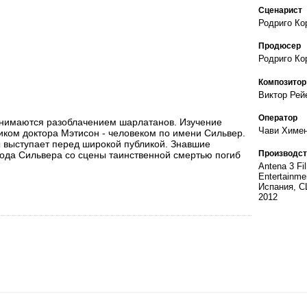
Сценарист
Родриго Ко
Продюсер
Родриго Ко
Композитор
Виктор Рей
Оператор
занимаются разоблачением шарлатанов. Изучение
Чави Химе
иком доктора Мэтисон - человеком по имени Сильвер.
 выступает перед широкой публикой. Знавшие
Производст
хода Сильвера со сцены таинственной смертью погиб
Antena 3 Fi
Entertainme
Испания, 
2012