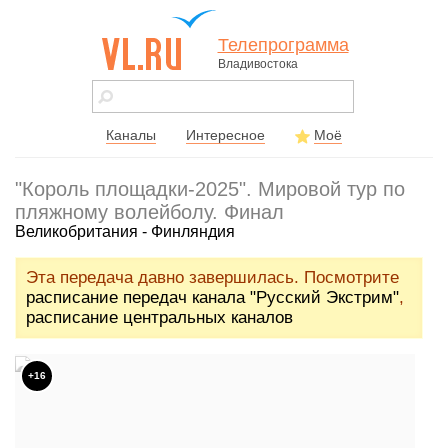
Телепрограмма
Владивостока
vl.ru - сайт
города
Владивостока
Каналы
Интересное
Моё
"Король площадки-2025". Мировой тур по
пляжному волейболу. Финал
Великобритания - Финляндия
Эта передача давно завершилась. Посмотрите
расписание передач канала "Русский Экстрим"
,
расписание центральных каналов
+16