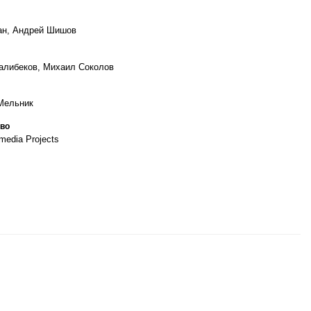
ан, Андрей Шишов
алибеков, Михаил Соколов
Мельник
во
imedia Projects