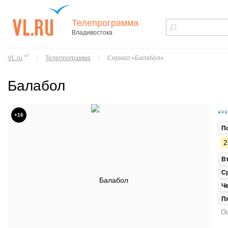
Телепрограмма
Владивостока
vl.ru - сайт
города
VL.ru
/
Телепрограмма
/
Сериал «Балабол»
Владивостока
Балабол
+16
П
2
В
С
Ч
П
Ош