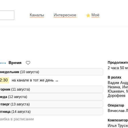
Каналы
Интересное
Моё
Время
Продолжит
2 часа 50 м
онедельник
(10 августа)
В ролях
2:30
на канале в тот же день →
Вадим Андр
Низина, Ин
торник
(11 августа)
Юшкевич, М
Дорофеев
реда
(12 августа)
етверг
(13 августа)
Оператор
Вячеслав Л
ятница
(14 августа)
ибка в расписании
Композитор
Илья Труск