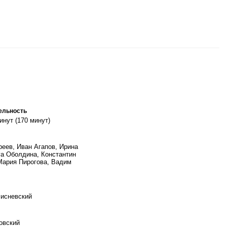
ельность
инут (170 минут)
еев, Иван Агапов, Ирина
га Оболдина, Константин
ария Пирогова, Вадим
исневский
овский