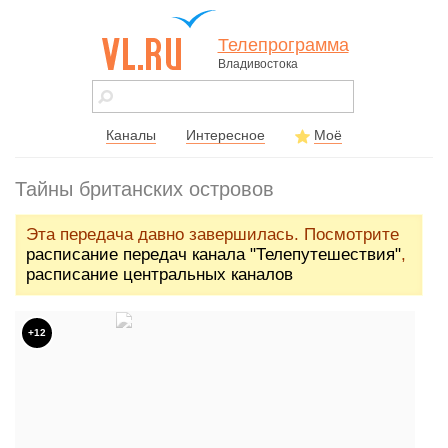
Телепрограмма
Владивостока
vl.ru - сайт
города
Владивостока
Каналы
Интересное
Моё
Тайны британских островов
Эта передача давно завершилась. Посмотрите
расписание передач канала "Телепутешествия"
,
расписание центральных каналов
+12