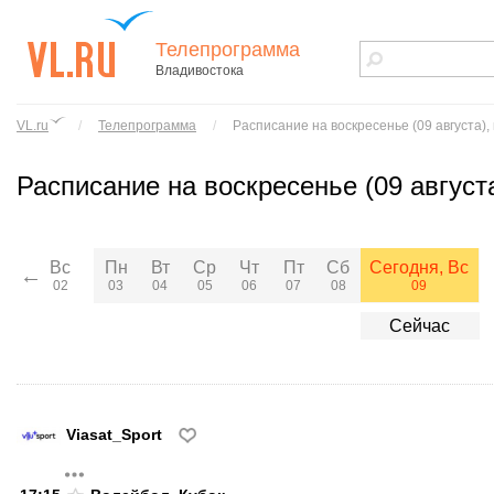
Телепрограмма
Владивостока
vl.ru - сайт
города
VL.ru
/
Телепрограмма
/
Расписание
на воскресенье (09 августа),
Владивостока
Расписание
на воскресенье (09 августа
Сегодня, Вс
Вс
Пн
Вт
Ср
Чт
Пт
Сб
←
09
02
03
04
05
06
07
08
Сейчас
Viasat_Sport