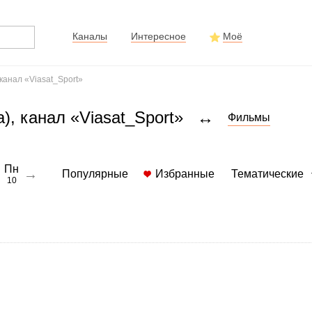
Каналы
Интересное
Моё
 канал «Viasat_Sport»
), канал «Viasat_Sport»
↔
Фильмы
Пн
→
Популярные
Избранные
Тематические
10