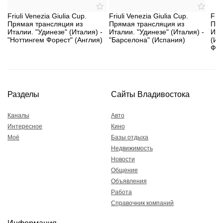
Friuli Venezia Giulia Cup.
Friuli Venezia Giulia Cup.
Friu
Прямая трансляция из
Прямая трансляция из
Пря
Италии. "Удинезе" (Италия) -
Италии. "Удинезе" (Италия) -
Ита
"Ноттингем Форест" (Англия)
"Барселона" (Испания)
(Ис
Фор
Разделы
Сайты Владивостока
Каналы
Авто
Интересное
Кино
Моё
Базы отдыха
Недвижимость
Новости
Общение
Объявления
Работа
Справочник компаний