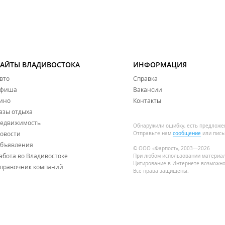
САЙТЫ ВЛАДИВОСТОКА
ИНФОРМАЦИЯ
вто
Справка
фиша
Вакансии
ино
Контакты
азы отдыха
едвижимость
Обнаружили ошибку, есть предложе
овости
Отправьте нам
сообщение
или пись
бъявления
© ООО «Фарпост», 2003—2026
абота во Владивостоке
При любом использовании материа
Цитирование в Интернете возможно
правочник компаний
Все права защищены.