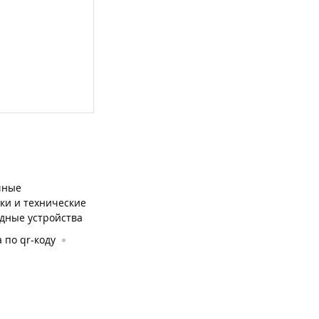
чные
зки и технические
ядные устройства
 по qr-коду