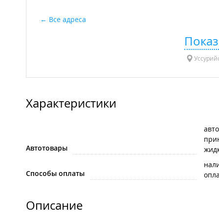
Все адреса
Показ
Уссурийс
Характеристики
авт
при
Автотовары
жид
нал
Способы оплаты
опла
Описание