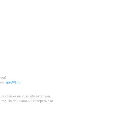
ния?
мо:
spr@VL.ru
лов
ссылка на VL.ru
обязательна.
 только при наличии гиперссылки.