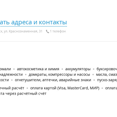
ать адреса и контакты
к, ул. Краснознаменная, 31
1 телефон
оэмали
автокосметика и химия
аккумуляторы
буксирово
надлежности
домкраты, компрессоры и насосы
масла, сма
кости
огнетушители, аптечки, аварийные знаки
пуско-зар
ичный расчёт
оплата картой (Visa, MasterCard, МИР)
оплата
та через расчётный счёт