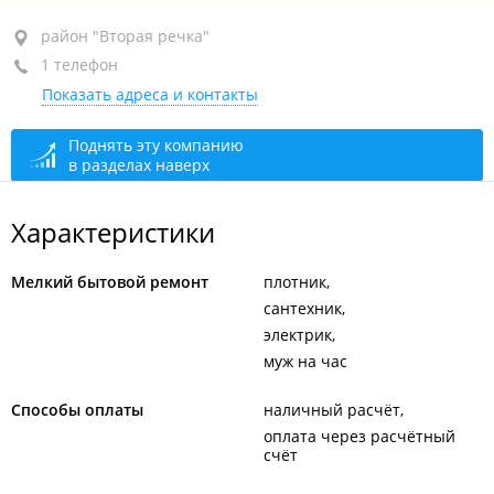
район "Вторая речка", ул. Русская, 64
район "Вторая речка"
1 телефон
+7 984 198-73-72
Показать адреса и контакты
закрыто, откроется в 09:00
Поднять эту компанию
в разделах наверх
Характеристики
Мелкий бытовой ремонт
плотник
сантехник
электрик
муж на час
Способы оплаты
наличный расчёт
оплата через расчётный
счёт