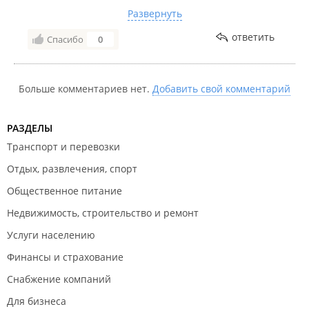
выяснилось, не влагостойкая ( бюджетная) мастер
Развернуть
сделал влагозащиту каким то герметиком, аккуратно
ответить
Спасибо
0
установил плинтус и мойку. Предложил сразу
установить фильтр на питьевую воду. Подумала и
согласилась. Кухня не большая, а тут еще эти
бутыли постоянно мешаются. В итоге осталась
Больше комментариев нет.
Добавить свой комментарий
очень довольна. Мастер хороший. Рекомендую.
РАЗДЕЛЫ
Транспорт и перевозки
Отдых, развлечения, спорт
Общественное питание
Недвижимость, строительство и ремонт
Услуги населению
Финансы и страхование
Снабжение компаний
Для бизнеса