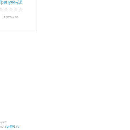
Гранула-ДВ
3 отзывa
ния?
мо:
spr@VL.ru