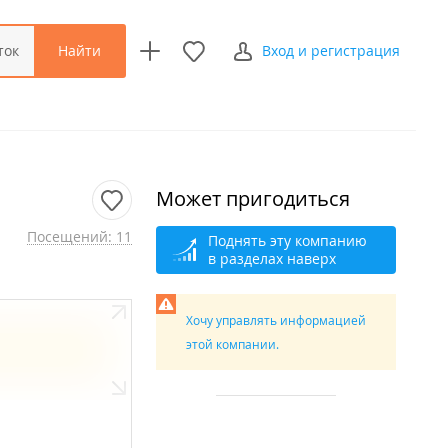
Найти
ток
Вход и регистрация
Может пригодиться
Посещений: 11
Поднять эту компанию
в разделах наверх
Хочу управлять информацией
этой компании.