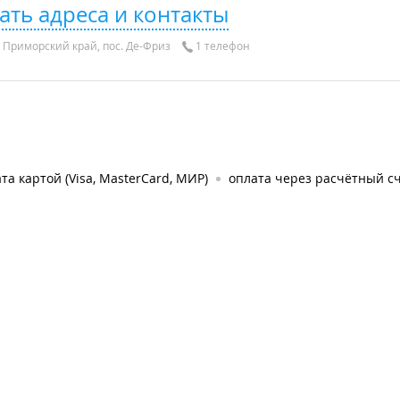
ать адреса и контакты
 Приморский край, пос. Де-Фриз
1 телефон
та картой (Visa, MasterCard, МИР)
оплата через расчётный с