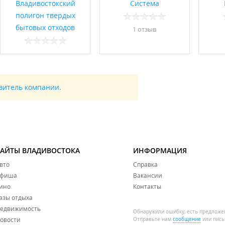
Владивостокский
Система
полигон твердых
бытовых отходов
1 отзыв
авитель компании.
САЙТЫ ВЛАДИВОСТОКА
ИНФОРМАЦИЯ
вто
Справка
фиша
Вакансии
ино
Контакты
азы отдыха
едвижимость
Обнаружили ошибку, есть предложе
овости
Отправьте нам
сообщение
или пись