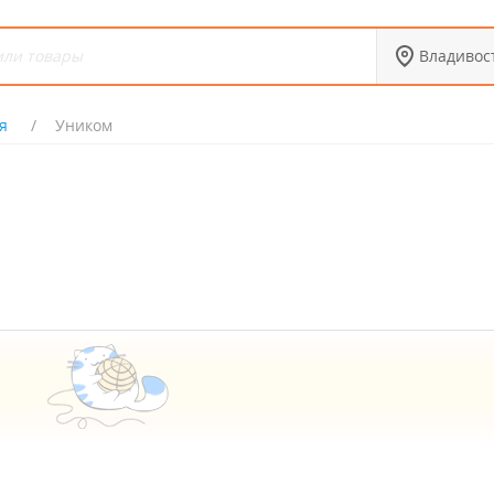
Владивос
я
Уником