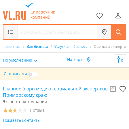
Справочник
компаний
Справочник
/
Для бизнеса
/
Услуги для бизнеса
/
Оценка и экспертиз
На карте
По умолчанию
С отзывами
Главное бюро медико-социальной экспертизы по
Приморскому краю
Экспертная компания
1 отзыв
Показать контакты