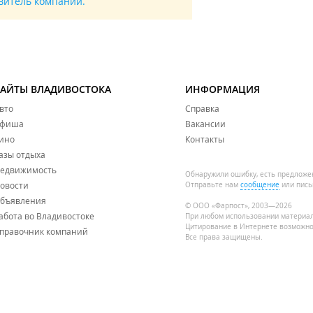
авитель компании.
САЙТЫ ВЛАДИВОСТОКА
ИНФОРМАЦИЯ
вто
Справка
фиша
Вакансии
ино
Контакты
азы отдыха
едвижимость
Обнаружили ошибку, есть предложе
овости
Отправьте нам
сообщение
или пись
бъявления
© ООО «Фарпост», 2003—2026
абота во Владивостоке
При любом использовании материа
Цитирование в Интернете возможно
правочник компаний
Все права защищены.