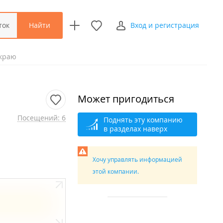
Найти
ток
Вход и регистрация
 краю
Может пригодиться
Посещений: 6
Поднять эту компанию
в разделах наверх
Хочу управлять информацией
этой компании.