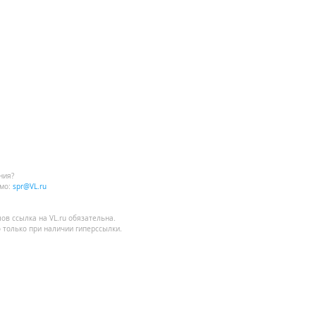
ния?
мо:
spr@VL.ru
лов
ссылка на VL.ru
обязательна.
 только при наличии гиперссылки.