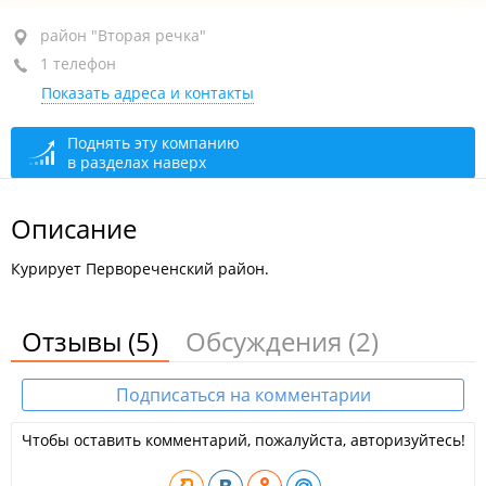
район "Вторая речка", ул. Иртышская, 5А
район "Вторая речка"
1 телефон
2-й этаж, оф. 5
Показать адреса и контакты
+7 (423) 236-14-97
круглосуточно
Поднять эту компанию
в разделах наверх
Описание
Курирует Первореченский район.
Отзывы
(5)
Обсуждения
(2)
Подписаться на комментарии
Чтобы оставить комментарий, пожалуйста, авторизуйтесь!