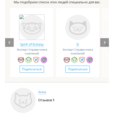
Мы подобрали список этих людей специально для вас.
Spirit of Ecstasy
Si
Анге
Эксперт Справочника
Эксперт Справочника
Экс
компаний
компаний
Подписаться
Подписаться
Анна
Отзывов
1