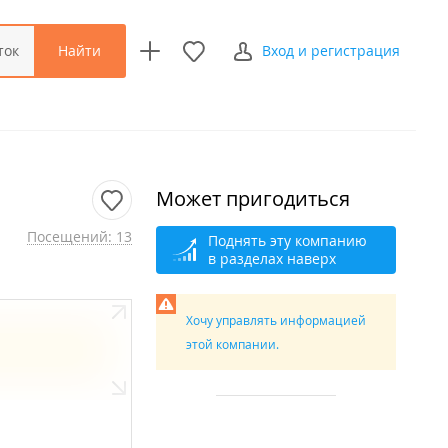
Найти
ток
Вход и регистрация
Может пригодиться
Посещений: 13
Поднять эту компанию
в разделах наверх
Хочу управлять информацией
этой компании.