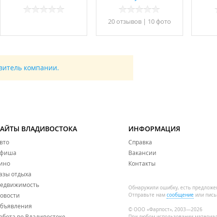
20 отзывов
|
10 фото
авитель компании.
САЙТЫ ВЛАДИВОСТОКА
ИНФОРМАЦИЯ
вто
Справка
фиша
Вакансии
ино
Контакты
азы отдыха
едвижимость
Обнаружили ошибку, есть предложе
овости
Отправьте нам
сообщение
или пись
бъявления
© ООО «Фарпост», 2003—2026
абота во Владивостоке
При любом использовании материа