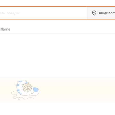
Владивос
iflame