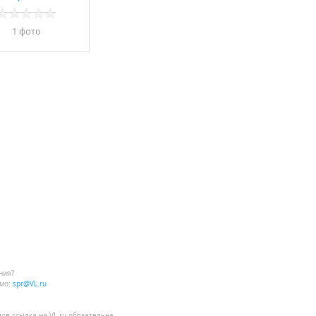
1 фото
ния?
мо:
spr@VL.ru
лов
ссылка на VL.ru
обязательна.