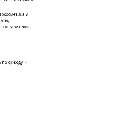
токосметика и
аты,
огнетушители,
 по qr-коду