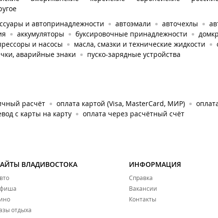
ругое
ессуары и автопринадлежности
автоэмали
авточехлы
ав
ия
аккумуляторы
буксировочные принадлежности
домкр
прессоры и насосы
масла, смазки и технические жидкости
ечки, аварийные знаки
пуско-зарядные устройства
ичный расчёт
оплата картой (Visa, MasterCard, МИР)
оплата
вод с карты на карту
оплата через расчётный счёт
САЙТЫ ВЛАДИВОСТОКА
ИНФОРМАЦИЯ
вто
Справка
фиша
Вакансии
ино
Контакты
азы отдыха