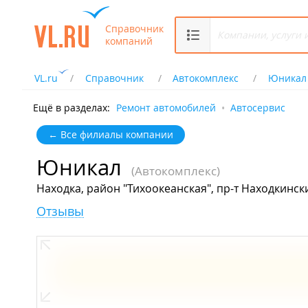
Справочник
компаний
VL.ru
Справочник
Автокомплекс
Юникал
Ещё в разделах:
Ремонт автомобилей
Автосервис
← Все филиалы компании
Юникал
(Автокомплекс)
Находка, район "Тихоокеанская", пр-т Находкинск
Отзывы