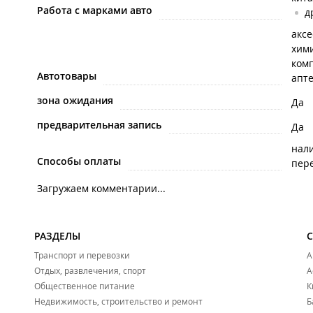
Работа с марками авто
д
акс
хим
ком
Автотовары
апт
зона ожидания
Да
предварительная запись
Да
нал
Способы оплаты
пере
Загружаем комментарии...
РАЗДЕЛЫ
Транспорт и перевозки
А
Отдых, развлечения, спорт
А
Общественное питание
К
Недвижимость, строительство и ремонт
Б