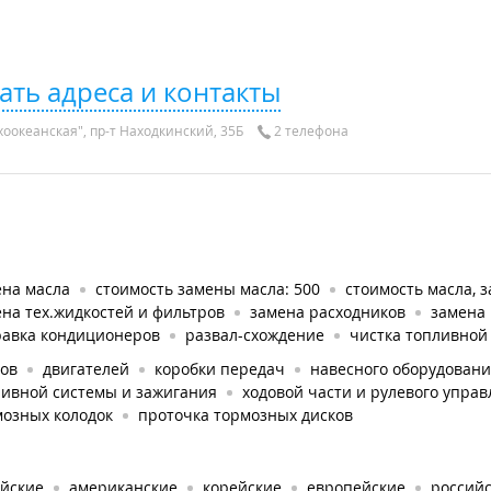
ать адреса и контакты
хоокеанская", пр-т Находкинский, 35Б
2 телефона
ена масла
стоимость замены масла: 500
стоимость масла, з
на тех.жидкостей и фильтров
замена расходников
замена
равка кондиционеров
развал-схождение
чистка топливной
ков
двигателей
коробки передач
навесного оборудован
ливной системы и зажигания
ходовой части и рулевого упра
мозных колодок
проточка тормозных дисков
айские
американские
корейские
европейские
россий