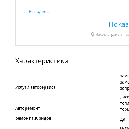
Все адреса
Показ
Находка, район "Ти
Характеристики
зам
заме
Услуги автосервиса
зап
дис
топ
Авторемонт
тор
ремонт гибридов
Да
кит