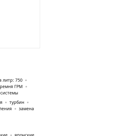
а литр: 750
 ремня ГРМ
 системы
ия
турбин
вления
замена
ские
японские