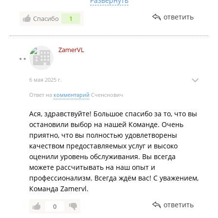
Развернуть
человеческий фактор. Так как ребята
ответить
Спасибо
1
специализируется на замерах под встроенную
мебель, там важен каждый миллиметр и прямые
углы. Обратилась к ним. Теперь сотрудничаем. Я
ZamerVL
получаю от ребят чертежи в электроном виде и
фотофиксацию объекта. Теперь не нужно
карабкаться по самодельным лестницам чтоб
6 мая 2025 г.
обмерить верхние этажи) это делают ребята из
компании ЗамерВЛ. Ребята - вам спасибо и
Ответ на
комментарий
Сченснович
развития ))
Ася, здравствуйте! Большое спасибо за то, что вы
остановили выбор на нашей Команде. Очень
приятно, что вы полностью удовлетворены
качеством предоставляемых услуг и высоко
оценили уровень обслуживания. Вы всегда
можете рассчитывать на наш опыт и
профессионализм. Всегда ждём вас! С уважением,
Команда Zamervl.
ответить
0