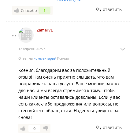
четкое представление о том, какие габариты
мебели подойдут для моего пространства. В целом,
ответить
Спасибо
1
я осталась очень довольна услугами и рекомендую
эту компанию всем, кто планирует покупку мебели.
Недостатки:
Не обнаружила
ZamerVL
Комментарий:
Профессионализм и внимательность
к деталям сделали процесс приятным и легким.
12 апреля 2025 г.
Ответ на
комментарий
Ксения
Ксения, благодарим вас за положительный
отзыв! Нам очень приятно слышать, что вам
понравилась наша услуга. Ваше мнение важно
для нас, и мы всегда стремимся к тому, чтобы
наши клиенты оставались довольны. Если у вас
есть какие-либо предложения или вопросы, не
стесняйтесь обращаться. Надеемся увидеть вас
снова!
ответить
0