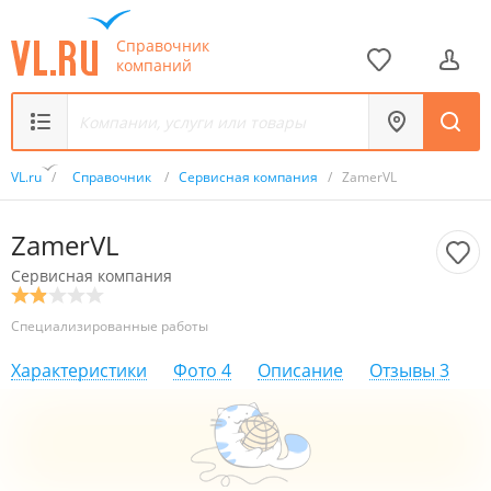
Справочник
компаний
VL.ru
/
Справочник
/
Сервисная компания
/
ZamerVL
ZamerVL
Сервисная компания
Специализированные работы
Характеристики
Фото
4
Описание
Отзывы
3