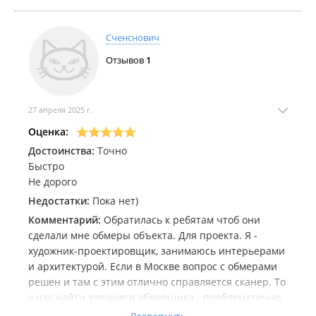
Сченснович
Отзывов
1
27 апреля 2025 г.
Оценка:
Достоинства:
Точно
Быстро
Не дорого
Недостатки:
Пока нет)
Комментарий:
Обратилась к ребятам чтоб они
сделали мне обмеры объекта. Для проекта. Я -
художник-проектировщик, занимаюсь интерьерами
и архитектурой. Если в Москве вопрос с обмерами
решен и там с этим отлично справляется сканер. То
у нас найти хорошего обмерщика - проблематично.
Надо делать замеры очень точно. Плюс