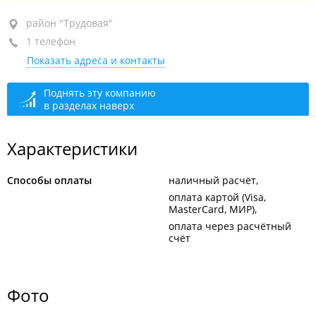
район "Трудовая", ул. Коммунаров, 21
район "Трудовая"
1 телефон
+7 964 436-33-98
Показать адреса и контакты
открыто: 08:00–22:00
Поднять эту компанию
в разделах наверх
Характеристики
Способы оплаты
наличный расчёт
оплата картой (Visa,
MasterCard, МИР)
оплата через расчётный
счёт
Фото