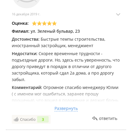
16 декабря 2019 г.
Оценка:
Филиал:
ул. Зеленый бульвар, 23
Достоинства:
Быстрые темпы строительства,
иностранный застройщик, менеджмент
Недостатки:
Скорее временные трудности -
подъездные дороги. Но, здесь есть уверенность, что
дорогу приведут в порядок в отличии от другого
застройщика, который сдал 2а дома, а про дорогу
забыл.
Комментарий:
Огромное спасибо менеджеру Юлии
( с именем мог ошибиться, заранее прошу
прощенья), что вошел в положение и держит бронь
на квартиру. Ранее была одобрена ипотека, но
Развернуть
потом женился и теперь банк просит, чтобы жена
ответить
Спасибо
3
пришла в банк. А проблема заключается в том, что
ждем пока МФЦ выдаст паспорт, по документам