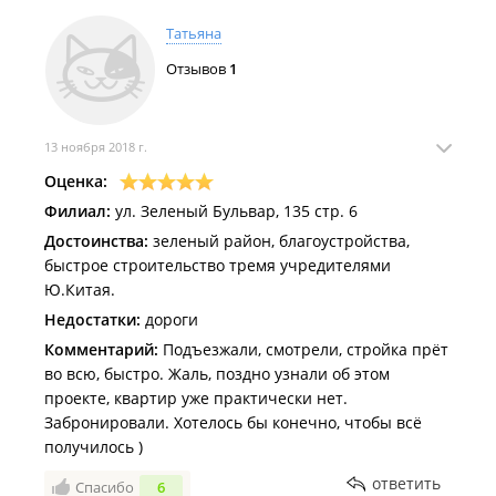
выдача назначена на 18 число. Спасибо, что вошли
в положение и не снимаете бронь, очень хочется
Татьяна
жить в этом доме.
Отзывов
1
13 ноября 2018 г.
Оценка:
Филиал:
ул. Зеленый Бульвар, 135 стр. 6
Достоинства:
зеленый район, благоустройства,
быстрое строительство тремя учредителями
Ю.Китая.
Недостатки:
дороги
Комментарий:
Подъезжали, смотрели, стройка прёт
во всю, быстро. Жаль, поздно узнали об этом
проекте, квартир уже практически нет.
Забронировали. Хотелось бы конечно, чтобы всё
получилось )
ответить
Спасибо
6