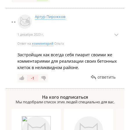
дешево, но при этом нужно учесть цены на такой же
уровень жилья где-нибудь ближе к центру. Ребенку
Артур Пирожков
очень нравится двор, все спокойно и безопасно, с
витражами у нас никаких проблем за это время не
возникло, УК решает вопросы моментально. Ниразу
1 декабря 2023 г.
не пожалели что выбрали данный ЖК.
Ответ на
комментарий
Ольга
Застройщик как всегда себя пиарит своими же
комментариями для реализации своих бетонных
клеток в неликвидном районе.
ответить
-1
На кого подписаться
Мы подобрали список этих людей специально для вас.