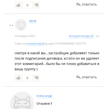
ответить
0
веня
29 января 2020 г.
История беседы (3)
Ответ на
комментарий
google/107445568469017307779
смотря в какой вы...застройщик добалвяет только
после подписания договора, кстати он же удаляет
этот комметарий...было бы не плохо добавиться в
вашу группу )
ответить
0
Александр
Отзывов
1