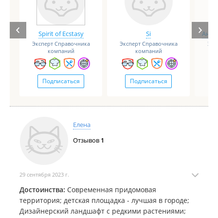
Spirit of Ecstasy
Si
Анге
Эксперт Справочника
Эксперт Справочника
Экс
компаний
компаний
Подписаться
Подписаться
Елена
Отзывов
1
29 сентября 2023 г.
Достоинства:
Современная придомовая
территория; детская площадка - лучшая в городе;
Дизайнерский ландшафт с редкими растениями;