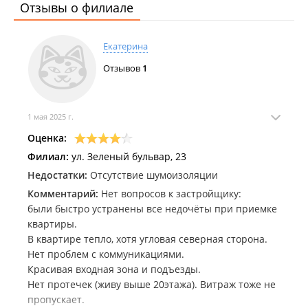
Отзывы о филиале
Однокомнатные — 37,7–47,4 кв.м.;
Двухкомнатные — 57,3 – 61,8 кв.м.;
Екатерина
Трёхкомнатные — 71,2–75,8 кв.м.
Отзывов
1
Класс:
"комфорт" — позиционирование по проекту
домостроения и социальной среды «бизнес-класс», по месту
и доступности "комфорт-класс".
1 мая 2025 г.
Технология строительства
Оценка:
Филиал:
ул. Зеленый бульвар, 23
Монолитно-каркасные дома, заполнение стен: кирпич
— утеплитель — керамогранит. Витражное
Недостатки:
Отсутствие шумоизоляции
остекление лоджий. Централизованное тепло-, водо- и
Комментарий:
Нет вопросов к застройщику:
электроснабжение. Новые сети.
были быстро устранены все недочёты при приемке
квартиры.
Обеспечение инженерной инфраструктурой
В квартире тепло, хотя угловая северная сторона.
Специально для микрорайона построена подстанция
Нет проблем с коммуникациями.
"Зелёный угол". Реконструируется существующая
Красивая входная зона и подъезды.
теплотрасса ТЭЦ-2 с мощностью 100 Гкал/час.
Нет протечек (живу выше 20этажа). Витраж тоже не
Построена система магистрального водоснабжения КГУП
пропускает.