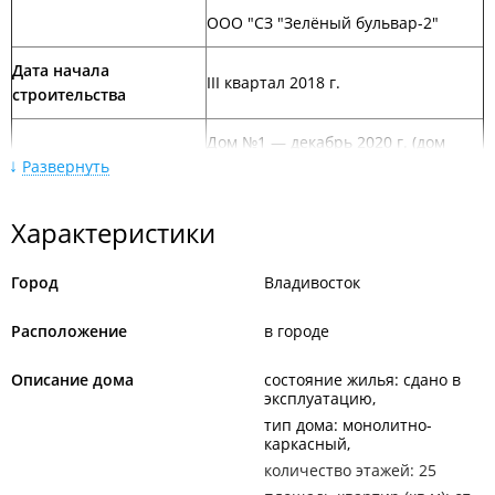
ООО "СЗ "Зелёный бульвар-2"
Дата начала
III квартал 2018 г.
строительства
Дом №1 — декабрь 2020 г. (дом
Развернуть
сдан)
Дом №2 — 30 июня 2021 г. (дом
сдан)
Характеристики
Дом №3 — 29 декабря 2021 г. (дом
Дата сдачи
сдан)
Город
Владивосток
Дом №4 — 30 июня 2024 г. (дом
Расположение
в городе
сдан)
Дом № 5 — 30 июня 2024 г. (дом
Описание дома
состояние жилья: сдано в
сдан)
эксплуатацию
тип дома: монолитно-
Офис продаж
располагается по адресу - г. Владивосток, ул.
каркасный
Зелёный бульвар, 21, оф. 2.
количество этажей: 25