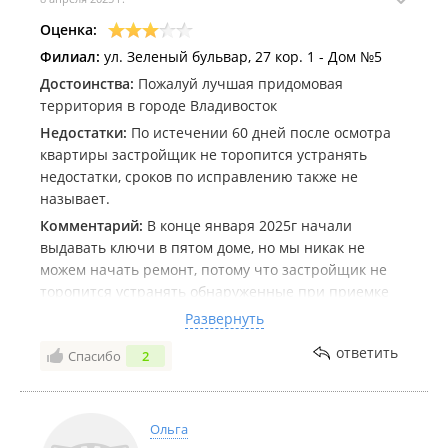
Оценка:
Филиал:
ул. Зеленый бульвар, 27 кор. 1 - Дом №5
Достоинства:
Пожалуй лучшая придомовая
территория в городе Владивосток
Недостатки:
По истечении 60 дней после осмотра
квартиры застройщик не торопится устранять
недостатки, сроков по исправлению также не
называет.
Комментарий:
В конце января 2025г начали
выдавать ключи в пятом доме, но мы никак не
можем начать ремонт, потому что застройщик не
торопится устранять обнаруженные при приемке
недостатки, 60 дней, положенные по закону,
Развернуть
прошли, а работы выполнены далеко не все и сроки
ответить
Спасибо
2
отдел продаж не называет. Вот вам и хваленный
застройщик ((( Видимо пора готовить документы в
суд.
Не самые удачные планировки в пятом доме, да
Ольга
еще и проект видимо скорректировали в процессе