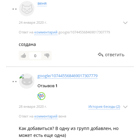
Новости:
веня
2024 год
Закрытую дорогу к ЖК на Зелёном Углу будут открывать на
24 января 2020 г.
три часа утром и вечером до 5 ноября.
Ответ на
комментарий
google/107445568469017307779
Во Владивостоке больше чем на месяц закроют основной
выезд из двух крупных жилых комплексов.
создана
Между двумя ЖК на Зелёном бульваре во Владивостоке
ответить
0
начали строить компромиссную примирительную дорогу.
google/107445568469017307779
Отзывов
1
28 января 2020 г.
История беседы (2)
Ответ на
комментарий
веня
Как добавиться? В одну из групп добавлен, но
может есть еще одна)