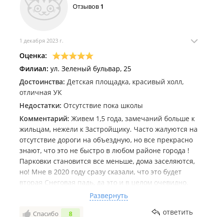
Отзывов
1
(либо лукавили при продаже): выбирали квартиру с
двумя санузлами, а в итоге в предполагаемом
туалете не оказалось сантехнического стояка -
теперь это просто дорогая кладовка (((. Также
1 декабря 2023 г.
менеджер отдела продаж умолчал, что согласно
Оценка:
градостроительного плана под нашими окнами
Филиал:
ул. Зеленый бульвар, 25
будет построен выезд на объездную дорогу -
Достоинства:
Детская площадка, красивый холл,
малоприятное соседство.
отличная УК
Недостатки:
Отсутствие пока школы
Комментарий:
Живем 1,5 года, замечаний больше к
жильцам, нежели к Застройщику. Часто жалуются на
отсутствие дороги на объездную, но все прекрасно
знают, что это не быстро в любом районе города !
Парковки становится все меньше, дома заселяются,
но! Мне в 2020 году сразу сказали, что это будет
вторая Снеговая падь, да это и в целом очевидно.
Люди почему-то берут и подальше и подешевле и
Развернуть
чтоб ДОРОГО_БОГАТО, но при этом ИДЕАЛЬНО ВО
ответить
Спасибо
8
ВСЕМ! Могут начать писать, что сейчас не так уж и