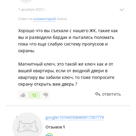
бытового обслуживания;
7 декабря 2023 г.
Образовательные учреждения: д/с №140, д/с №46, д/с
№11, ясли-сад Лимпопо;
Ответ на
комментарий
Алина
Медицинские учреждения (больницы и поликлиники) -
Хорошо что вы съехали с нашего ЖК, такие как
№2, 3, 4;
вы и разводили бардак и пытались поломать
пока что еще слабую систему пропусков и
Средние школы № 47, 64, 66, 78, 69, 80.
охраны.
Расположение ЖК "Зелёный бульвар"
Магнитный ключ, это такой же ключ как и от
Жилой комплекс окружен зелёной зоной лесничества 500 га.
вашей квартиры, если от входной двери в
Строятся прямые выезды на улицы Юмашева и Нейбута, к
квартиру вы забили ключ, то тоже попросите
71 микрорайону и ниже на Баляева, а также выезд на
охрану открыть вам дверь ?
объездную трассу "Седанка-Патрокл" с жилого комплекса.
Автобусный маршрут на площадь Баляева.
ответить
12
Границы участка:
С севера – территория исторического памятника Форт
google/107445568469017307779
Суворова Владивостокской крепости;
Отзывов
1
С юга – лес и выезд на ул. Фадеева;