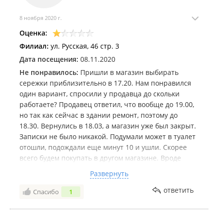
8 ноября 2020 г.
Оценка:
Филиал:
ул. Русская, 46 стр. 3
Дата посещения:
08.11.2020
Не понравилось:
Пришли в магазин выбирать
сережки приблизительно в 17.20. Нам понравился
один вариант, спросили у продавца до скольки
работаете? Продавец ответил, что вообще до 19.00,
но так как сейчас в здании ремонт, поэтому до
18.30. Вернулись в 18.03, а магазин уже был закрыт.
Записки не было никакой. Подумали может в туалет
отошли, подождали еще минут 10 и ушли. Скорее
всего будем покупать в другом магазине. Вроде
ювелирный магазин, а не колбасой торгуете на
Развернуть
рынке, а так без ответственно относитесь к работе.
Девушка расстроена, что не получилось купить и
ответить
Спасибо
1
что ей придется ждать еще неделю.