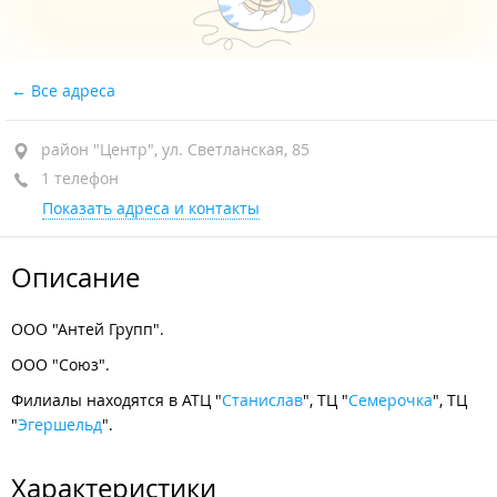
Все адреса
район "Центр", ул. Светланская, 85
1 телефон
Показать адреса и контакты
Описание
ООО "Антей Групп".
ООО "Союз".
Филиалы находятся в АТЦ "
Станислав
", ТЦ "
Семерочка
", ТЦ
"
Эгершельд
".
Характеристики