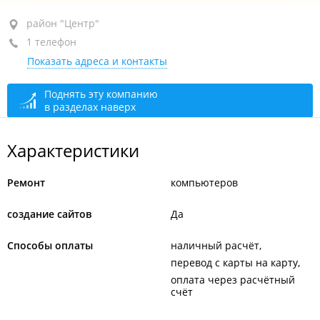
район "Центр", ул. Пологая, 65А
район "Центр"
1 телефон
+7 924 240-53-70
Показать адреса и контакты
сегодня закрыто
Поднять эту компанию
в разделах наверх
Характеристики
Ремонт
компьютеров
создание сайтов
Да
Способы оплаты
наличный расчёт
перевод с карты на карту
оплата через расчётный
счёт