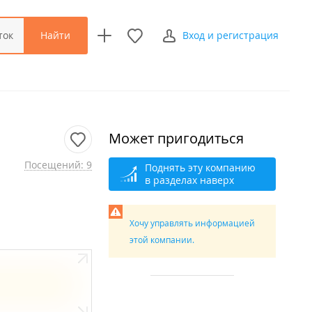
Найти
ток
Вход и регистрация
Может пригодиться
Посещений: 9
Поднять эту компанию
в разделах наверх
Хочу управлять информацией
этой компании.