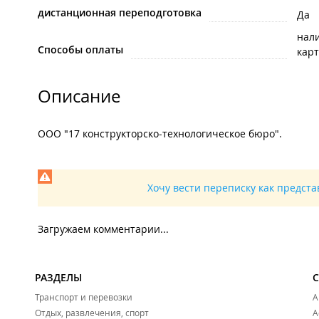
дистанционная переподготовка
Да
нал
Способы оплаты
карт
Описание
ООО "17 конструкторско-технологическое бюро".
Хочу вести переписку как предст
Загружаем комментарии...
РАЗДЕЛЫ
Транспорт и перевозки
А
Отдых, развлечения, спорт
А