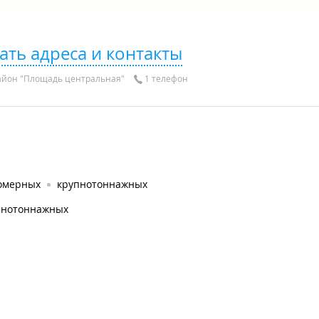
ать адреса и контакты
айон "Площадь центральная"
1 телефон
омерных
крупнотоннажных
пнотоннажных