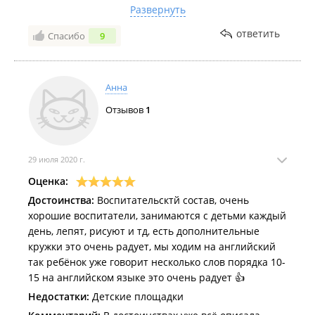
моего ребенка есть особенности, но никто его
Развернуть
никогда не обидел, не дал субъективной оценки ему
ответить
Спасибо
9
и нашему воспитанию и прочего. Как было в
прошлом саду. Ко всем детям воспитатели
относятся одинаково. Воспитатели очень
воспитанны,сдержаны, тактичны, что не может не
Анна
радовать. Привлекают родителей к деятельности,
Отзывов
1
но, к сожалению, не все откликаются. Ребенок ходит
с удовольствием. Не все новое, но все сразу и не
делается, поэтому я бы не сочла это недостатком.
Главное это профессионализм всех сотрудников.
29 июля 2020 г.
Оценка:
Достоинства:
Воспитательсктй состав, очень
хорошие воспитатели, занимаются с детьми каждый
день, лепят, рисуют и тд, есть дополнительные
кружки это очень радует, мы ходим на английский
так ребёнок уже говорит несколько слов порядка 10-
15 на английском языке это очень радует 👍
Недостатки:
Детские площадки