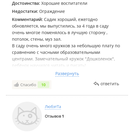
Достоинства:
Хорошие воспитатели
Недостатки:
Ограждение
Комментарий:
Садик хороший, ежегодно
обновляется, мы выпустились, за 4 года в саду
очень многое поменялось в лучшую сторону ,
потолок, стены, муз зал.
В саду очень много кружков за небольшую плату по
сравнению с часными образовательными
центрами. Замечательный кружок "Дошколенок",
ребёнок научился читать и писать!
Отдельное спасибо хочется сказать нашему
Развернуть
воспитателю Марине Ивановне, человек
ответить
Спасибо
10
действительно на своём месте!Вежливая, толковая,
сторога только по делу!
Будем скучать по нашему любимому Детскому саду!
ЛюбэтТа
Отзывов
1