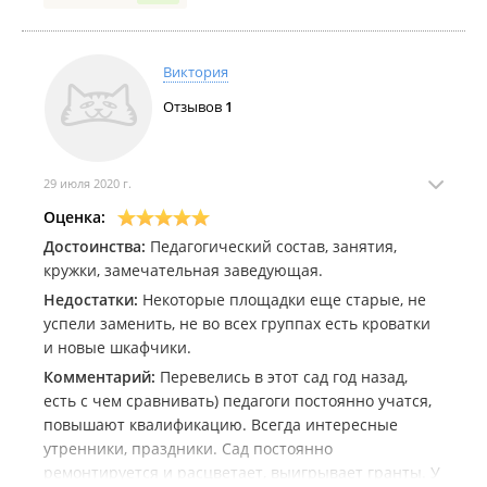
удобно. И очень кстати оказалось открытие
дежурных групп в этом садике этим летом--очень
выручили. Хочется так же отметить Татьяну
Виктория
Витальевну к которой мы ходили этим летом-тоже
Отзывов
1
очень приятная и душевная. И Марина Ивановна--
преподаватель дополнительных занятий. Побольше
бы таких воспитателей!)
29 июля 2020 г.
Оценка:
Достоинства:
Педагогический состав, занятия,
кружки, замечательная заведующая.
Недостатки:
Некоторые площадки еще старые, не
успели заменить, не во всех группах есть кроватки
и новые шкафчики.
Комментарий:
Перевелись в этот сад год назад,
есть с чем сравнивать) педагоги постоянно учатся,
повышают квалификацию. Всегда интересные
утренники, праздники. Сад постоянно
ремонтируется и расцветает, выигрывает гранты. У