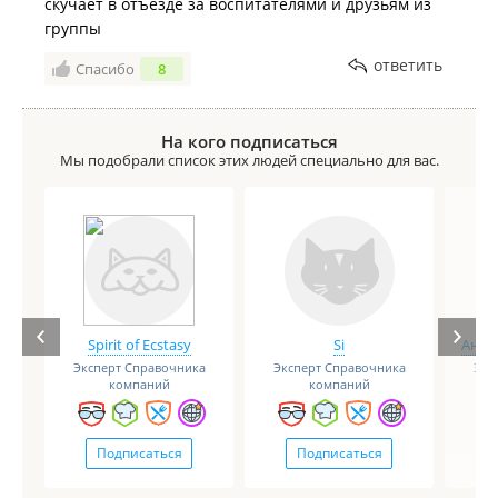
скучает в отъезде за воспитателями и друзьям из
группы
ответить
Спасибо
8
На кого подписаться
Мы подобрали список этих людей специально для вас.
Spirit of Ecstasy
Si
Анге
Эксперт Справочника
Эксперт Справочника
Экс
компаний
компаний
Подписаться
Подписаться