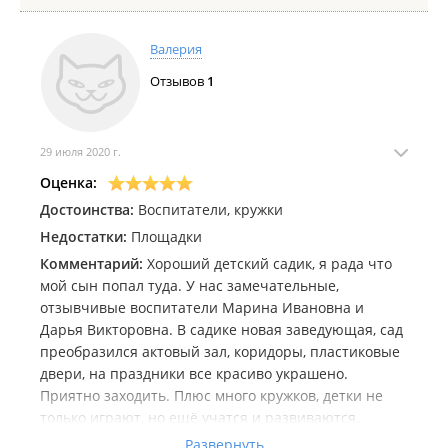
Валерия
Отзывов
1
29 июля 2020 г.
Оценка:
Достоинства:
Воспитатели, кружки
Недостатки:
Площадки
Комментарий:
Хороший детский садик, я рада что
мой сын попал туда. У нас замечательные,
отзывчивые воспитатели Марина Ивановна и
Дарья Викторовна. В садике новая заведующая, сад
преобразился актовый зал, коридоры, пластиковые
двери, на праздники все красиво украшено.
Приятно заходить. Плюс много кружков, детки не
только играют, но ещё учатся и развиваются.
Во время карантина быстро(оперативно) нашлось
Развернуть