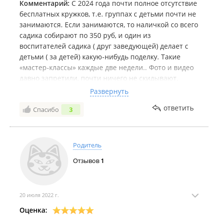
Комментарий:
С 2024 года почти полное отсутствие
бесплатных кружков, т.е. группах с детьми почти не
занимаются. Если занимаются, то наличкой со всего
садика собирают по 350 руб, и один из
воспитателей садика ( друг заведующей) делает с
детьми ( за детей) какую-нибудь поделку. Такие
«мастер-классы» каждые две недели.. Фото и видео
давно запретили, почти ничего не скидывают.
Утром калитку просто закрывают на велосипедный
Развернуть
замок, трубки никто не берет, в садик ты не
ответить
Спасибо
3
попадаешь, ссылаются на пропускной режим и
террор. меры, но забор можно перепрыгнуть, и при
этом с обеда всё открыто: террористов нет, все
могут заходить. У ребенка за последние 2 года
Родитель
полностью отпало желание ходить в сад! Никто из
Отзывов
1
воспитателей никогда не улыбнется, никто не
здоровается никогда.
20 июля 2022 г.
Оценка: