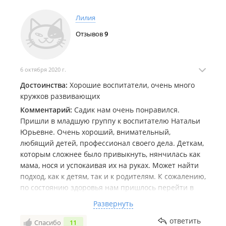
Лилия
Отзывов
9
6 октября 2020 г.
Достоинства:
Хорошие воспитатели, очень много
кружков развивающих
Комментарий:
Садик нам очень понравился.
Пришли в младшую группу к воспитателю Натальи
Юрьевне. Очень хороший, внимательный,
любящий детей, профессионал своего дела. Деткам,
которым сложнее было привыкнуть, нянчилась как
мама, нося и успокаивая их на руках. Может найти
подход, как к детям, так и к родителям. К сожалению,
по состоянию здоровья нам пришлось перейти в
другой садик, но летом мы не забываем и посещаем
Развернуть
его. Так же очень приятно удивило, что в садике
очень много дополнительных кружков, это очень
ответить
Спасибо
11