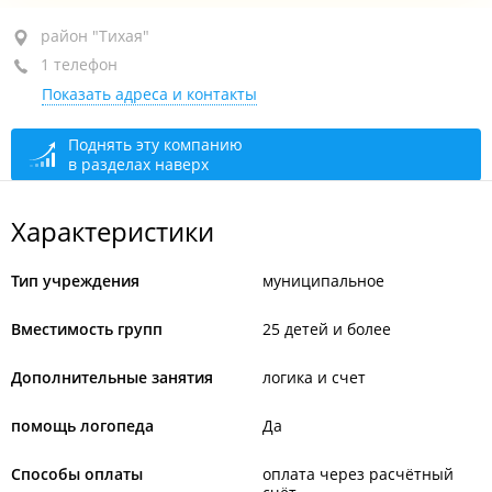
район "Тихая", ул. Волкова, 11А
район "Тихая"
1 телефон
+7 (423) 260-40-49
Показать адреса и контакты
сегодня закрыто
Поднять эту компанию
в разделах наверх
Характеристики
Тип учреждения
муниципальное
Вместимость групп
25 детей и более
Дополнительные занятия
логика и счет
помощь логопеда
Да
Способы оплаты
оплата через расчётный