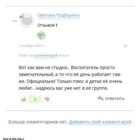
правилами, а если ты возразишь, то скорее всего,
это отразится на ребенке. Странно, что воспитатель
работает в паре со своей дочерью. Это же не
Светлана Подберезко
семейный бизнес! Нет контроля за ними.
Отзывов
1
2 ноября 2021 г.
Ответ на
комментарий
Антон
Вот как вам не стыдно.. Воспитатель просто
замечательный, а то что её дочь работает там
же, Официально! Только плюс и детки её очень
любят...надеюсь вас уже нет в её группе.
ответить
5
Больше комментариев нет.
Добавить свой комментарий
РАЗДЕЛЫ