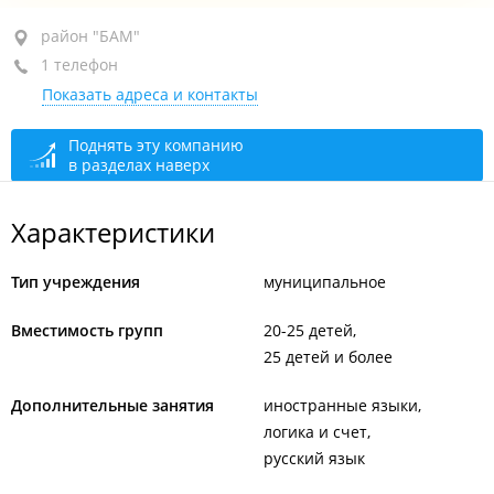
район "БАМ", ул. Иртышская, 26Б
район "БАМ"
1 телефон
+7 (423) 236-58-33
Показать адреса и контакты
сегодня закрыто
Поднять эту компанию
в разделах наверх
Характеристики
Тип учреждения
муниципальное
Вместимость групп
20-25 детей
25 детей и более
Дополнительные занятия
иностранные языки
логика и счет
русский язык