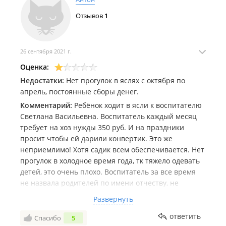
Отзывов
1
26 сентября 2021 г.
Оценка:
Недостатки:
Нет прогулок в яслях с октября по
апрель, постоянные сборы денег.
Комментарий:
Ребёнок ходит в ясли к воспитателю
Светлана Васильевна. Воспитатель каждый месяц
требует на хоз нужды 350 руб. И на праздники
просит чтобы ей дарили конвертик. Это же
неприемлимо! Хотя садик всем обеспечивается. Нет
прогулок в холодное время года, тк тяжело одевать
детей, это очень плохо. Воспитатель за все время
не назвала родителей по имени отчеству, не
нравится отношение к родителям. Всегда считает
Развернуть
себя правой во всем. Ощущение, что группа это
отдельное государство в дет саду. Со своими
ответить
Спасибо
5