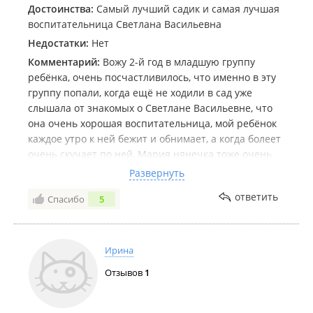
Достоинства:
Самый лучший садик и самая лучшая
воспитательница Светлана Васильевна
Недостатки:
Нет
Комментарий:
Вожу 2-й год в младшую группу
ребёнка, очень посчастливилось, что именно в эту
группу попали, когда ещё не ходили в сад уже
слышала от знакомых о Светлане Васильевне, что
она очень хорошая воспитательница, мой ребёнок
каждое утро к ней бежит и обнимает, а когда болеет
очень скучает по ней, Мария нянечка тоже очень
хорошая детки любят ее, выражаю слова безмерной
Развернуть
благодарности, знаю всегда что с ребёнком будет
ответить
Спасибо
5
все в порядке, так как Светлана Васильевна
внушает доверие которое бесценно.
Ирина
Отзывов
1