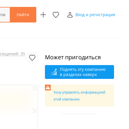
Найти
ток
Вход и регистрация
сещений: 35
Может пригодиться
Поднять эту компанию
в разделах наверх
Хочу управлять информацией
этой компании.