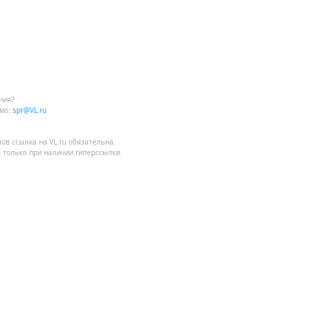
ния?
мо:
spr@VL.ru
лов
ссылка на VL.ru
обязательна.
 только при наличии гиперссылки.