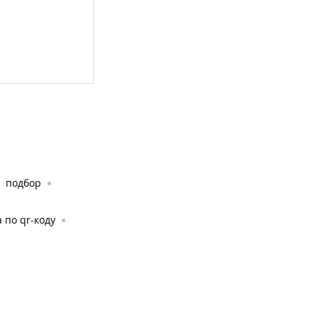
подбор
 по qr-коду