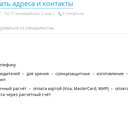
ать адреса и контакты
", "64, 71 микрорайоны" и ещё 2
6 телефонов
роваться со специалистом.
телефону
 водителей
для зрения
солнцезащитные
изготовление
онт
ичный расчёт
оплата картой (Visa, MasterCard, МИР)
оплата
та через расчётный счёт