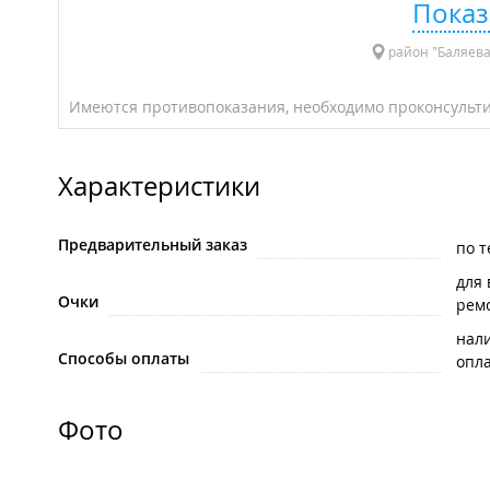
Показ
район "Баляева
Имеются противопоказания, необходимо проконсульти
Характеристики
Предварительный заказ
по 
для
Очки
рем
нал
Способы оплаты
опла
Фото