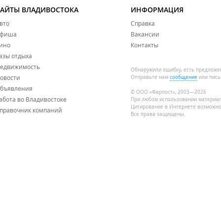
САЙТЫ ВЛАДИВОСТОКА
ИНФОРМАЦИЯ
вто
Справка
фиша
Вакансии
ино
Контакты
азы отдыха
едвижимость
Обнаружили ошибку, есть предложе
овости
Отправьте нам
сообщение
или пись
бъявления
© ООО «Фарпост», 2003—2026
абота во Владивостоке
При любом использовании материа
Цитирование в Интернете возможно
правочник компаний
Все права защищены.