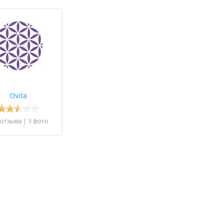
Ovita
 отзывa
|
3 фото