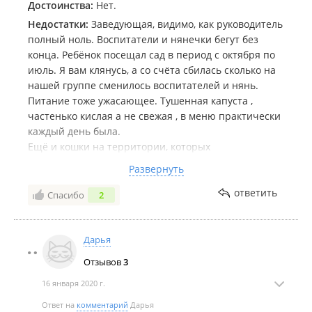
Достоинства:
Нет.
Недостатки:
Заведующая, видимо, как руководитель
полный ноль. Воспитатели и нянечки бегут без
конца. Ребёнок посещал сад в период с октября по
июль. Я вам клянусь, а со счёта сбилась сколько на
нашей группе сменилось воспитателей и нянь.
Питание тоже ужасающее. Тушенная капуста ,
частенько кислая а не свежая , в меню практически
каждый день была.
Ещё и кошки на территории, которых
прикармливали работники кухни. А потом эти
Развернуть
кошки ходили гадить в песочницы.
ответить
Спасибо
2
Дарья
Отзывов
3
16 января 2020 г.
Ответ на
комментарий
Дарья