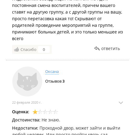
Очень хочется, чтобы мой свежий отзыв избавил
постоянная смена воспитателей, причем вашего
будущих воспитанников от тревоги - этот садик
ставят на другую группу, а с другой группы на вашу,
точно не такой ужасный, как о нем пишут ниже.
просто перетасовка какая то! Скрывают от
Искренне рекомендую.
родителей проведение мероприятий на группе,
принимают больных детей, и это только меньшее из
всего
ответить
Спасибо
0
Оксана
Отзывов
3
22 февраля 2020 г.
Оценка:
Достоинства:
Не знаю.
Недостатки:
Проходной двор, может зайти и выйти
любой человек. Или просто пройти квозь сад,