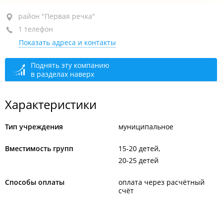
район "Первая речка", пр-т Партизанский, 11
район "Первая речка"
1 телефон
+7 (423) 245-87-88
Показать адреса и контакты
сегодня закрыто
Поднять эту компанию
в разделах наверх
Характеристики
Тип учреждения
муниципальное
Вместимость групп
15-20 детей
20-25 детей
Способы оплаты
оплата через расчётный
счёт