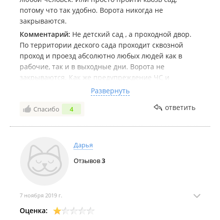
потому что так удобно. Ворота никогда не
закрываются.
Комментарий:
Не детский сад , а проходной двор.
По территории деского сада проходит сквозной
проход и проезд абсолютно любых людей как в
рабочие, так и в выходные дни. Ворота не
закрываются. Как же предупреждение ЧС и
терроризма？Зато кругосуточно горят яркие
Развернуть
фонари （нарушая все нормы санпина）которые
ответить
Спасибо
4
направлены не на территорию сада , а на стоящий
ниже в 20 метрах 5 этажный дом. Если директору и
сторожу наплевать на людей которые живут в этом
доме, поэкономили бы деньги налогоплательщиков,
Дарья
потраченные на электричество, хотя это же не их
Отзывов
3
карман.
7 ноября 2019 г.
Оценка: