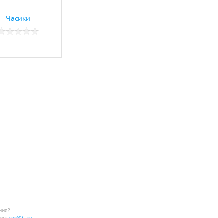
Часики
ния?
мо:
spr@VL.ru