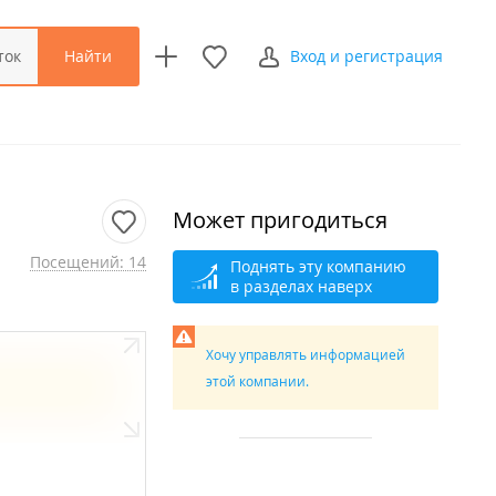
Найти
ток
Вход и регистрация
Может пригодиться
Посещений: 14
Поднять эту компанию
в разделах наверх
Хочу управлять информацией
этой компании.