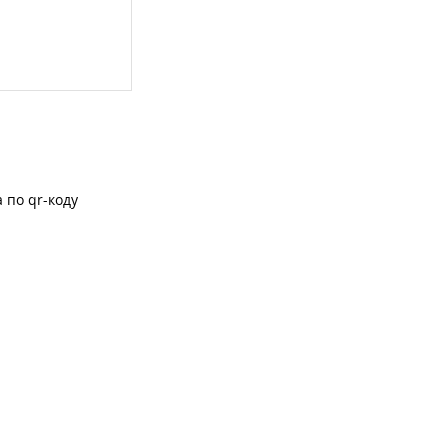
 по qr-коду