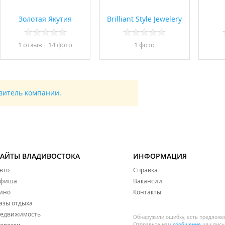
Золотая Якутия
Brilliant Style Jewelery
1 отзыв
|
14 фото
1 фото
авитель компании.
САЙТЫ ВЛАДИВОСТОКА
ИНФОРМАЦИЯ
вто
Справка
фиша
Вакансии
ино
Контакты
азы отдыха
едвижимость
Обнаружили ошибку, есть предложе
Отправьте нам
сообщение
или пись