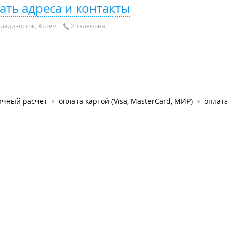
ать адреса и контакты
ладивосток, Артём
2 телефона
ичный расчёт
оплата картой (Visa, MasterCard, МИР)
оплата