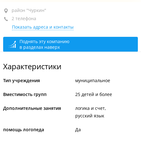
район "Чуркин", ул. Пихтовая, 14
район "Чуркин"
2 телефона
+7 (423) 227-09-57
тел./факс
Показать адреса и контакты
+7 (423) 227-08-71
вахта
сегодня закрыто
Поднять эту компанию
в разделах наверх
Характеристики
Тип учреждения
муниципальное
Вместимость групп
25 детей и более
Дополнительные занятия
логика и счет
русский язык
помощь логопеда
Да