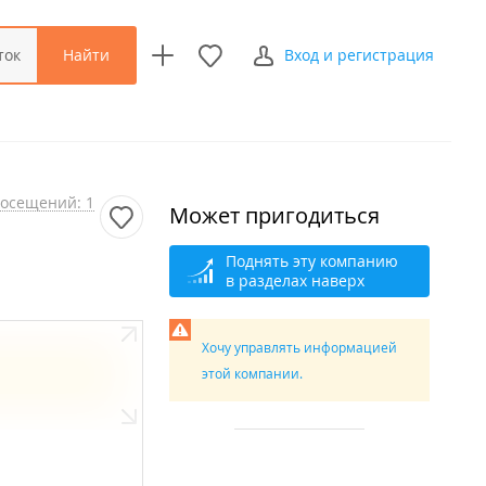
Найти
ток
Вход и регистрация
осещений: 1
Может пригодиться
Поднять эту компанию
в разделах наверх
Хочу управлять информацией
этой компании.