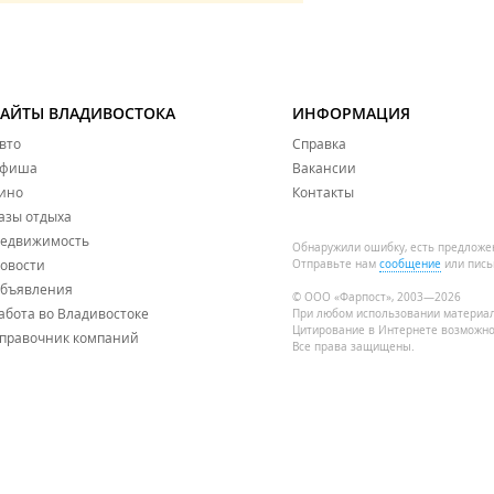
САЙТЫ ВЛАДИВОСТОКА
ИНФОРМАЦИЯ
вто
Справка
фиша
Вакансии
ино
Контакты
азы отдыха
едвижимость
Обнаружили ошибку, есть предложе
овости
Отправьте нам
сообщение
или пись
бъявления
© ООО «Фарпост», 2003—2026
абота во Владивостоке
При любом использовании материа
Цитирование в Интернете возможно
правочник компаний
Все права защищены.