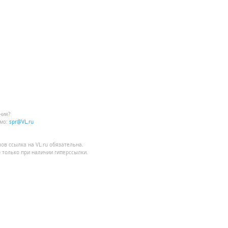
ния?
мо:
spr@VL.ru
лов
ссылка на VL.ru
обязательна.
 только при наличии гиперссылки.