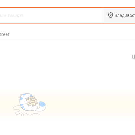
Владивос
treet
П