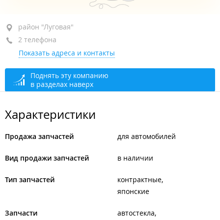
район "Луговая", ул. Мира, 16 стр. 3
район "Луговая"
2 телефона
+7 914 657-88-42
Показать адреса и контакты
+7 964 447-36-65
закрыто, откроется в 10:00
Поднять эту компанию
в разделах наверх
Характеристики
Продажа запчастей
для автомобилей
Вид продажи запчастей
в наличии
Тип запчастей
контрактные
японские
Запчасти
автостекла