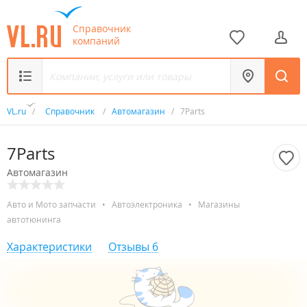
Справочник
компаний
VL.ru
/
Справочник
/
Автомагазин
/
7Parts
7Parts
Автомагазин
Авто и Мото запчасти
•
Автоэлектроника
•
Магазины
автотюнинга
Характеристики
Отзывы
6