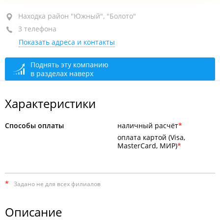
Находка, район "Южный", ул. Спортивная, 2
Находка район "Южный", "Болото"
3 телефона
МК "Находка Мега"
Показать адреса и контакты
+7 (4236) 61-16-06
касса
+7 914 689-28-11
администратор
Поднять эту компанию
в разделах наверх
открыто: 09:00–02:00
Характеристики
Способы оплаты
наличный расчёт
оплата картой (Visa,
MasterCard, МИР)
*
Задано не для всех филиалов
Описание