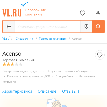
Справочник
компаний
VL.ru
/
Справочник
/
Торговая компания
/
Acenso
Acenso
Торговая компания
Внутренняя отделка, декор
•
Наружная отделка и облицовка
•
Пиломатериалы, фанера, ДСП
•
Спецмебель
•
Напольные
покрытия
Характеристики
Описание
Отзывы
1