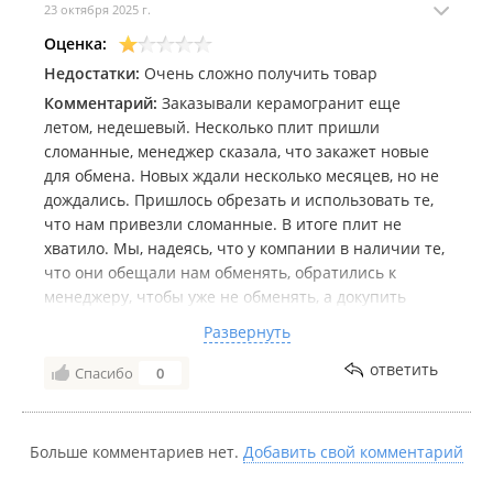
23 октября 2025 г.
Оценка:
Недостатки:
Очень сложно получить товар
Комментарий:
Заказывали керамогранит еще
летом, недешевый. Несколько плит пришли
сломанные, менеджер сказала, что закажет новые
для обмена. Новых ждали несколько месяцев, но не
дождались. Пришлось обрезать и использовать те,
что нам привезли сломанные. В итоге плит не
хватило. Мы, надеясь, что у компании в наличии те,
что они обещали нам обменять, обратились к
менеджеру, чтобы уже не обменять, а докупить
плиту. Оказалось, что никакую кераму нам на
Развернуть
замену они не заказывали и надо опять ждать. Вот
ждем второй месяц. Ремонт не может продвигаться,
ответить
Спасибо
0
потому что менеджер не может организовать
доставку плиты из Москвы и просто кормит
обещаниями. А до этого продала поломанные
Больше комментариев нет.
Добавить свой комментарий
плиты по 7 000 за штуку и решала не менять. Очень
хотелось бы услышать конструктивное разъяснение