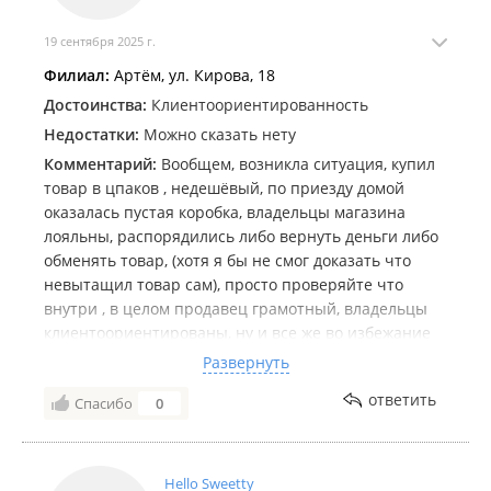
19 сентября 2025 г.
Филиал:
Артём, ул. Кирова, 18
Достоинства:
Клиентоориентированность
Недостатки:
Можно сказать нету
Комментарий:
Вообщем, возникла ситуация, купил
товар в цпаков , недешёвый, по приезду домой
оказалась пустая коробка, владельцы магазина
лояльны, распорядились либо вернуть деньги либо
обменять товар, (хотя я бы не смог доказать что
невытащил товар сам), просто проверяйте что
внутри , в целом продавец грамотный, владельцы
клиентоориентированы, ну и все же во избежание
подобных случаев, неплохо было бы вскрывать
Развернуть
упаковки на кассе, которые незапечатаны и имеют
ответить
Спасибо
0
вторичную упаковку...
Hello Sweetty