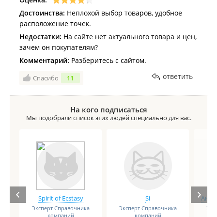
Достоинства:
Неплохой выбор товаров, удобное
расположение точек.
Недостатки:
На сайте нет актуального товара и цен,
зачем он покупателям?
Комментарий:
Разберитесь с сайтом.
ответить
Спасибо
11
На кого подписаться
Мы подобрали список этих людей специально для вас.
Spirit of Ecstasy
Si
Анге
Эксперт Справочника
Эксперт Справочника
Экс
компаний
компаний