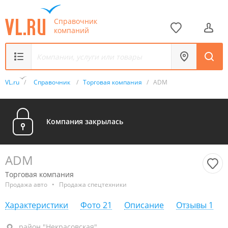
Справочник
компаний
VL.ru
/
Справочник
/
Торговая компания
/
ADM
Компания закрылась
ADM
Торговая компания
Продажа авто
•
Продажа спецтехники
Характеристики
Фото
21
Описание
Отзывы
1
район "Некрасовская", пр-т Красного Знамени, 59А
район "Некрасовская"