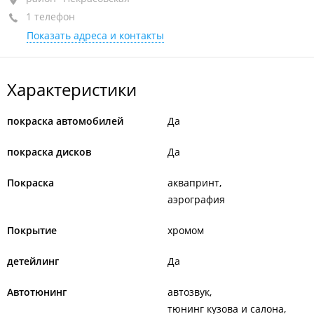
1 телефон
+7 (423) 275-57-72
Показать адреса и контакты
Характеристики
покраска автомобилей
Да
покраска дисков
Да
Покраска
аквапринт
аэрография
Покрытие
хромом
детейлинг
Да
Автотюнинг
автозвук
тюнинг кузова и салона