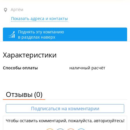
Артём, ул. Михайловская (пос. Заводской), 15 стр. 2
Артём
Показать адреса и контакты
1-й этаж
открыто: 08:00–22:00
Поднять эту компанию
в разделах наверх
Характеристики
Способы оплаты
наличный расчёт
Отзывы
(0)
Подписаться на комментарии
Чтобы оставить комментарий, пожалуйста, авторизуйтесь!