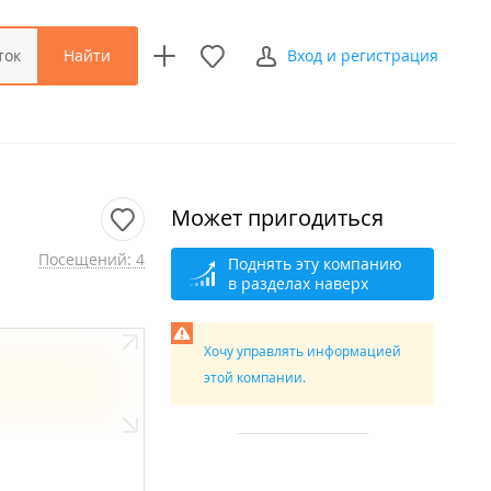
Найти
ток
Вход и регистрация
Может пригодиться
Посещений: 4
Поднять эту компанию
в разделах наверх
Хочу управлять информацией
этой компании.