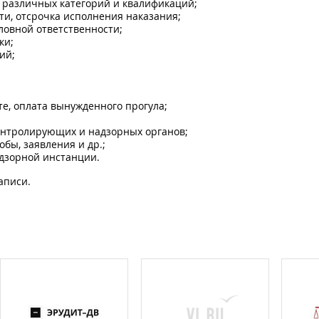
 различных категорий и квалификаций;
ти, отсрочка исполнения наказания;
ловной ответственности;
ки;
й;​
те, оплата вынужденного прогула;
онтролирующих и надзорных органов;
обы, заявления и др.;
адзорной инстанции.
аписи.