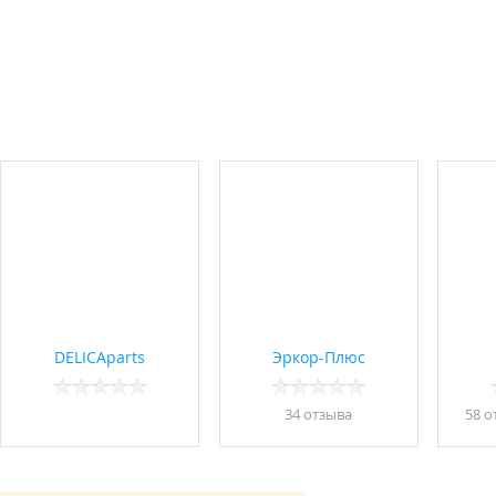
DELICAparts
Эркор-Плюс
34 отзывa
58 о