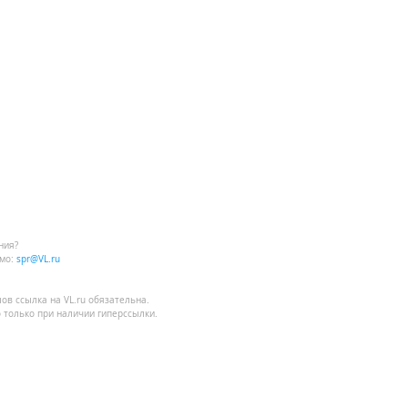
ния?
мо:
spr@VL.ru
лов
ссылка на VL.ru
обязательна.
 только при наличии гиперссылки.