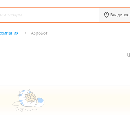
Владивос
 компания
АэроБот
П