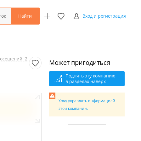
Найти
ток
Вход и регистрация
осещений: 2
Может пригодиться
Поднять эту компанию
в разделах наверх
Хочу управлять информацией
этой компании.