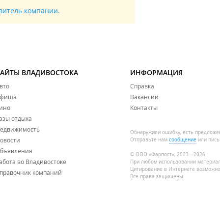
авитель компании.
САЙТЫ ВЛАДИВОСТОКА
ИНФОРМАЦИЯ
вто
Справка
фиша
Вакансии
ино
Контакты
азы отдыха
едвижимость
Обнаружили ошибку, есть предложе
овости
Отправьте нам
сообщение
или пись
бъявления
© ООО «Фарпост», 2003—2026
абота во Владивостоке
При любом использовании материа
Цитирование в Интернете возможно
правочник компаний
Все права защищены.